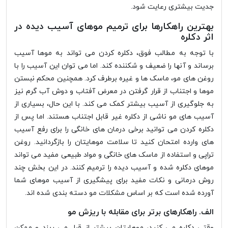
جدیت بیشتری رعایت شود.
بهترین راهکارها برای ترمیم موهای آسیب دیده در
اثر دکلره
با توجه به مطالب فوق، دکلره کردن می تواند به موها آسیب
برساند و آنها را ضعیف و شکننده کند. اما می توان این آسیب را با
روغن های مو، ماسک ها و غیره برطرف کرد. همچنین محکم نبستن
موها و اجتناب از قرار گرفتن در معرض آفتاب و دوش آب گرم نیز
به جلوگیری از آسیب بیشتر کمک می کند. با این حال، بسیاری از
آسیب های مو ناشی از دکلره غیر قابل اجتناب هستند. اما پس از
دکلره کردن می توانید برخی درمان های خانگی را برای رفع آسیب
های وارده امتحان کنید تا سلامت موهایتان را بازگردانید. روغن
تراپی و استفاده از ماسک های خانگی و مواد طبیعی مفید می تواند
موهای دکلره شده و آسیب دیده را ترمیم کنند. در این بخش چند
روش درمانی و نکات مفید برای پیشگیری از آسیب موهای شما
آورده شده است که بر اساس مشکلات مو دسته بندی شده اند.
الف. راهکارهای برتر برای مقابله با ریزش مو
وقتی دکلره می کنید، موهایتان بیشتر از قبل می ریزد و ممکن