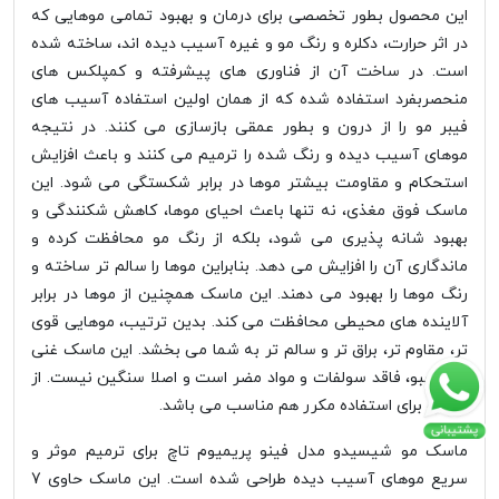
این محصول بطور تخصصی برای درمان و بهبود تمامی موهایی که
در اثر حرارت، دکلره و رنگ مو و غیره آسیب دیده اند، ساخته شده
است. در ساخت آن از فناوری های پیشرفته و کمپلکس های
منحصربفرد استفاده شده که از همان اولین استفاده آسیب های
فیبر مو را از درون و بطور عمقی بازسازی می کنند. در نتیجه
موهای آسیب دیده و رنگ شده را ترمیم می کنند و باعث افزایش
استحکام و مقاومت بیشتر موها در برابر شکستگی می شود. این
ماسک فوق مغذی، نه تنها باعث احیای موها، کاهش شکنندگی و
بهبود شانه پذیری می شود، بلکه از رنگ مو محافظت کرده و
ماندگاری آن را افزایش می دهد. بنابراین موها را سالم تر ساخته و
رنگ موها را بهبود می دهند. این ماسک همچنین از موها در برابر
آلاینده های محیطی محافظت می کند. بدین ترتیب، موهایی قوی
تر، مقاوم تر، براق تر و سالم تر به شما می بخشد. این ماسک غنی
و خوشبو، فاقد سولفات و مواد مضر است و اصلا سنگین نیست. از
این رو برای استفاده مکرر هم مناسب می باشد.
ماسک مو شیسیدو مدل فینو پریمیوم تاچ برای ترمیم موثر و
سریع موهای آسیب دیده طراحی شده است. این ماسک حاوی 7