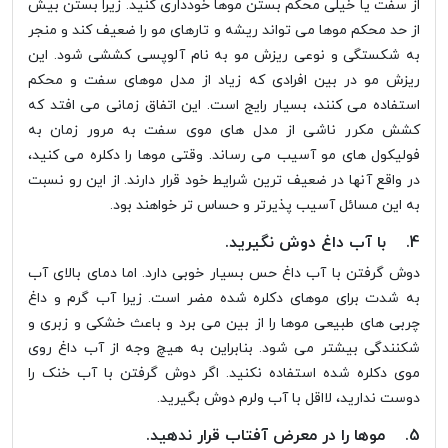
از سفت یا خیلی محکم بستن موها خودداری کنید. زیرا بستن بیش
از حد محکم موها می تواند ریشه و تارهای مو را ضعیف کند و منجر
به شکستگی و نوعی ریزش مو به نام آلوپسی کششی شود. این
ریزش مو در بین افرادی که زیاد از مدل موهای سفت و محکم
استفاده می کنند، بسیار رایج است. این اتفاق زمانی می افتد که
کشش مکرر ناشی از مدل های موی سفت به مرور زمان به
فولیکول های مو آسیب می رساند. وقتی موها را دکلره می کنید،
در واقع آنها در ضعیف ترین شرایط خود قرار دارند. از این رو نسبت
به این مسائل آسیب پذیرتر و حساس تر خواهند بود.
4. با آب داغ دوش نگیرید.
دوش گرفتن با آب داغ حس بسیار خوبی دارد. اما دمای بالای آب
به شدت برای موهای دکلره شده مضر است. زیرا آب گرم و داغ
چربی های طبیعی موها را از بین می برد و باعث خشکی و زبری و
شکنندگی بیشتر می شود. بنابراین به هیچ وجه از آب داغ روی
موی دکلره شده استفاده نکنید. اگر دوش گرفتن با آب خنک را
دوست ندارید، لااقل با آب ولرم دوش بگیرید.
5. موها را در معرض آفتاب قرار ندهید.