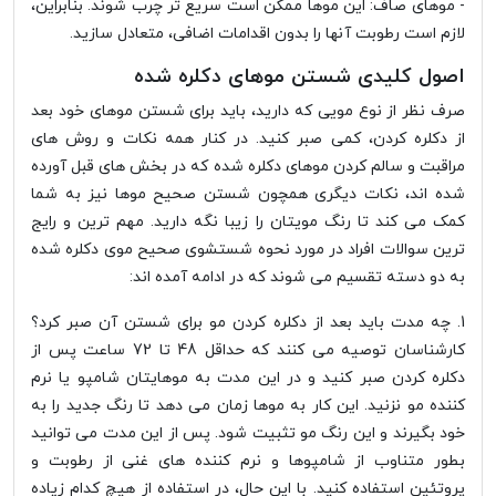
- موهای صاف:
این موها ممکن است سریع تر چرب شوند. بنابراین،
لازم است رطوبت آنها را بدون اقدامات اضافی، متعادل سازید.
اصول کلیدی شستن موهای دکلره شده
صرف نظر از نوع مویی که دارید، باید برای شستن موهای خود بعد
از دکلره کردن، کمی صبر کنید. در کنار همه نکات و روش های
مراقبت و سالم کردن موهای دکلره شده که در بخش های قبل آورده
شده اند، نکات دیگری همچون شستن صحیح موها نیز به شما
کمک می کند تا رنگ مویتان را زیبا نگه دارید. مهم ترین و رایج
ترین سوالات افراد در مورد نحوه شستشوی صحیح موی دکلره شده
به دو دسته تقسیم می شوند که در ادامه آمده اند:
1. چه مدت باید بعد از دکلره کردن مو برای شستن آن صبر کرد؟
کارشناسان توصیه می کنند که حداقل 48 تا 72 ساعت پس از
دکلره کردن صبر کنید و در این مدت به موهایتان شامپو یا نرم
کننده مو نزنید. این کار به موها زمان می دهد تا رنگ جدید را به
خود بگیرند و این رنگ مو تثبیت شود. پس از این مدت می توانید
بطور متناوب از شامپوها و نرم کننده های غنی از رطوبت و
پروتئین استفاده کنید. با این حال، در استفاده از هیچ کدام زیاده