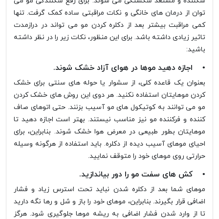
شکننده و مستعد شکستگی می شوند. برای رفع شکنندگی مو می
توان از درمان های خانگی و نکات مراقبتی ساده کمک گرفت. تنها
کمی مراقبت بیشتر بعد از دکلره کردن مو می تواند در درازمدت
تاثیر زیادی داشته باشد. برای این منظور، نکات زیر را در نظر داشته
باشید:
• اجازه دهید موها در هوای آزاد خشک شوند.
بعنوان یک قاعده کلی، از سشوار یا حوله های سنتی برای خشک
کردن موهایتان استفاده نکنید. هر دوی این روش های خشک کردن
مو می توانند به کوتیکول های مو آسیب بزنند. حتی اتوهای صاف
کننده و فرکننده مو نیز مناسب نیستند. بهتر است اجازه دهید تا
موهایتان بطور طبیعی در معرض هوا خشک شوند. بنابراین، برای
احیای موهای آسیب دیده از دکلره. باید استفاده از هرگونه وسیله
حرارتی روی موهای خود را متوقف نمایید.
• کش های سفت مو را دور بیاندازید.
موهای شما بعد از دکلره شدن نباید تحت استرس زیاد و فشار
اضافی قرار بگیرند. بنابراین، موهای خود را باز و شل و رها نگه دارید
تا از وارد شدن فشار اضافی به ریشه موها جلوگیری شود. هرگز