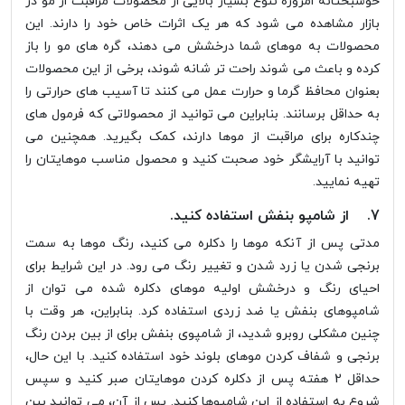
خوشبختانه امروزه تنوع بسیار بالایی از محصولات مراقبت از مو در
بازار مشاهده می شود که هر یک اثرات خاص خود را دارند. این
محصولات به موهای شما درخشش می دهند، گره های مو را باز
کرده و باعث می شوند راحت تر شانه شوند، برخی از این محصولات
بعنوان محافظ گرما و حرارت عمل می کنند تا آسیب های حرارتی را
به حداقل برسانند. بنابراین می توانید از محصولاتی که فرمول های
چندکاره برای مراقبت از موها دارند، کمک بگیرید. همچنین می
توانید با آرایشگر خود صحبت کنید و محصول مناسب موهایتان را
تهیه نمایید.
7. از شامپو بنفش استفاده کنید.
مدتی پس از آنکه موها را دکلره می کنید، رنگ موها به سمت
برنجی شدن یا زرد شدن و تغییر رنگ می رود. در این شرایط برای
احیای رنگ و درخشش اولیه موهای دکلره شده می توان از
شامپوهای بنفش یا ضد زردی استفاده کرد. بنابراین، هر وقت با
چنین مشکلی روبرو شدید، از شامپوی بنفش برای از بین بردن رنگ
برنجی و شفاف کردن موهای بلوند خود استفاده کنید. با این حال،
حداقل 2 هفته پس از دکلره کردن موهایتان صبر کنید و سپس
شروع به استفاده از این شامپوها کنید. پس از آن، می توانید بین