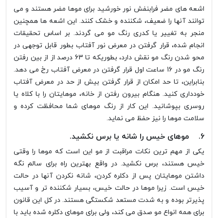
اشعه های مضر فرابنفش نور خورشید برای موها مضر هستند و می
توانند آنها را ضعیف، شکننده و خشک کنند. این اشعه ها همچنین
منجر به تغییر یا کدری رنگ مو می گردند. بر اساس تحقیقات
انجام شده، قرار گرفتن در معرض نور آفتاب بطور قابل توجهی در
محو شدن رنگ مو نقش دارد، بطوریکه تا 63 درصد از از بین رفتن
رنگ مو در 16 ساعت اول قرار گرفتن در معرض آفتاب رخ می دهد.
بنابراین، تا حد امکان از قرار گرفتن بیش از حد در معرض آفتاب
خودداری کنید. هنگام بیرون رفتن از خانه، موهایتان را با کلاه یا
روسری بپوشانید. این کار از رنگ موهای شما محافظت کرده و
سلامت موها را نیز حفظ می نماید.
6. موهای خیس را شانه یا برس نکشید.
یکی از مهم ترین نکات مراقبت از مو این است که موها را وقتی
خیس هستند، برس نکشید. در واقع بهترین راه برای سالم نگه
داشتن موهایتان پس از دکلره کردن، شانه نکردن آنها در حالت
خیس است. زیرا موها در حالت خیس، بسیار شکننده تر و آسیب
پذیرتر بوده و به شدت مستعد شکستگی هستند. در کل این قانون
برای همه انواع مو صدق می کند، ولی برای موهای دکلره شده باید با