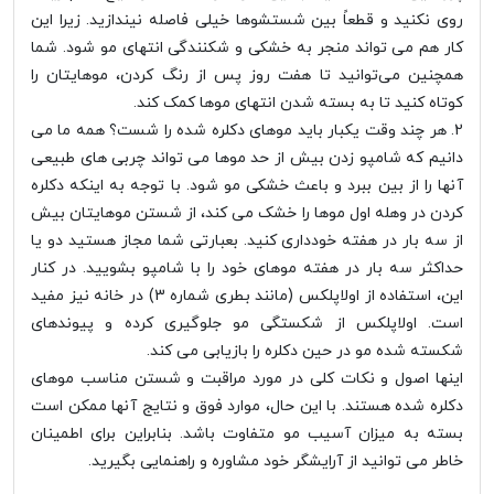
روی نکنید و قطعاً بین شستشوها خیلی فاصله نیندازید. زیرا این
کار هم می تواند منجر به خشکی و شکنندگی انتهای مو شود. شما
همچنین می‌توانید تا هفت روز پس از رنگ کردن، موهایتان را
کوتاه کنید تا به بسته شدن انتهای موها کمک کند.
2. هر چند وقت یکبار باید موهای دکلره شده را شست؟ همه ما می
دانیم که شامپو زدن بیش از حد موها می تواند چربی های طبیعی
آنها را از بین ببرد و باعث خشکی مو شود. با توجه به اینکه دکلره
کردن در وهله اول موها را خشک می کند، از شستن موهایتان بیش
از سه بار در هفته خودداری کنید. بعبارتی شما مجاز هستید دو یا
حداکثر سه بار در هفته موهای خود را با شامپو بشویید. در کنار
این، استفاده از اولاپلکس (مانند بطری شماره 3) در خانه نیز مفید
است. اولاپلکس از شکستگی مو جلوگیری کرده و پیوندهای
شکسته شده مو در حین دکلره را بازیابی می کند.
اینها اصول و نکات کلی در مورد مراقبت و شستن مناسب موهای
دکلره شده هستند. با این حال، موارد فوق و نتایج آنها ممکن است
بسته به میزان آسیب مو متفاوت باشد. بنابراین برای اطمینان
خاطر می توانید از آرایشگر خود مشاوره و راهنمایی بگیرید.