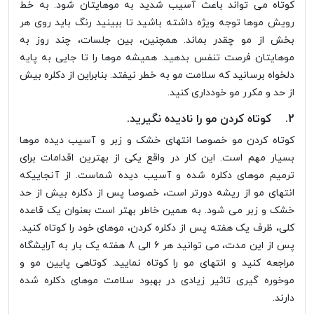
کوتاه می تواند باعث آسیب شدید به موهایتان شود. به خط
رویش موها توجه ویژه داشته باشید تا ببینید رنگ باید روی هر
بخش از مو چقدر بماند. همچنین، بین جلسات، چند روز به
موهایتان فرصت تنفس بدهید. همیشه موها را تا جایی به پایه
دلخواه برسانید که سلامت مو به خطر نیفتد. بنابراین از دکلره بیش
از حد و مکرر مو خودداری کنید.
2. کوتاه کردن مو را نادیده نگیرید.
کوتاه کردن مو خصوصا انتهای خشک و زبر و آسیب دیده موها
بسیار مهم است. این کار در واقع یکی از بهترین اقدامات برای
ترمیم موهای دکلره شده و آسیب دیده شماست. از آنجاییکه
انتهای مو از ریشه دورتر است، خصوصا پس از دکلره بیش از حد
خشک و زبر می شود. به همین خاطر بهتر است بعنوان یک قاعده
کلی، ظرف یک هفته پس از دکلره کردن، موهای خود را کوتاه کنید.
پس از این مدت، می توانید هر 6 الی 8 هفته یک بار به آرایشگاه
مراجعه کنید و انتهای مو را کوتاه نمایید. کوتاهی پایین مو و
موخوره گیری تاثیر زیادی در بهبود سلامت موهای دکلره شده
دارند.