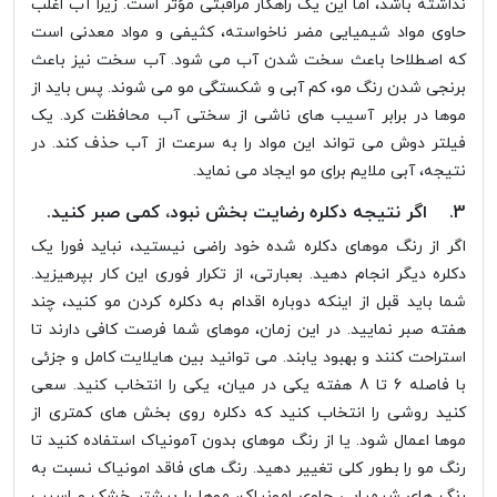
نداشته باشد، اما این یک راهکار مراقبتی مؤثر است. زیرا آب اغلب
حاوی مواد شیمیایی مضر ناخواسته، کثیفی و مواد معدنی است
که اصطلاحا باعث سخت شدن آب می شود. آب سخت نیز باعث
برنجی شدن رنگ مو، کم آبی و شکستگی مو می شوند. پس باید از
موها در برابر آسیب های ناشی از سختی آب محافظت کرد. یک
فیلتر دوش می تواند این مواد را به سرعت از آب حذف کند. در
نتیجه، آبی ملایم برای مو ایجاد می نماید.
3. اگر نتیجه دکلره رضایت بخش نبود، کمی صبر کنید.
اگر از رنگ موهای دکلره شده خود راضی نیستید، نباید فورا یک
دکلره دیگر انجام دهید. بعبارتی، از تکرار فوری این کار بپرهیزید.
شما باید قبل از اینکه دوباره اقدام به دکلره کردن مو کنید، چند
هفته صبر نمایید. در این زمان، موهای شما فرصت کافی دارند تا
استراحت کنند و بهبود یابند. می توانید بین هایلایت کامل و جزئی
با فاصله 6 تا 8 هفته یکی در میان، یکی را انتخاب کنید. سعی
کنید روشی را انتخاب کنید که دکلره روی بخش های کمتری از
موها اعمال شود. یا از رنگ موهای بدون آمونیاک استفاده کنید تا
رنگ مو را بطور کلی تغییر دهید. رنگ های فاقد امونیاک نسبت به
رنگ های شیمیایی حاوی امونیاک، موها را بیشتر خشک و اسیب