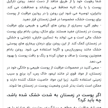
شما رطوبت خود را از طریق منافذ از دست ندهد. روغن نارگیل
پوست را با یک لایه محافظ می پوشاند و محافظت می کند.
بنابراین، توصیه می شود این روغن را در روتین مراقبت از پوست
برای پوست خشک، مخصوصا در فصل زمستان قرار دهید.
- بطور کلی، بسیاری از روغن های گیاهی و طبیعی برای مراقبت
پوست در زمستان مفید هستند. برای مثال، روغن بادام برای پوست
خشک عالی است و می تواند به تسکین خارش، ناراحتی و خشکی
در زمستان کمک کند. از این روغن برای درمان بیماری های پوستی
خشک مانند پسوریازیس و اگزما استفاده می شود. روغن بادام
همچنین پوست را صاف و جوان کرده و رنگ و بافت پوست را بهبود
می دهد.
- سعی کنید در محصولات مراقبت از پوست طبیعی و خانگی خود در
زمستان، از مواد قوی تر مانند لیمو، خاک رس، آرد برنج و سیب
زمینی استفاده نکنید. زیرا این مواد خاصیت خشک کننده دارند و
ممکن است باعث بدتر شدن وضعیت پوست در زمستان ها شوند.
اگر پوست در زمستان به شدت خشک شده باشد،
چه باید کرد؟
همیشه مراقبت به موقع و پیشگیری، بهترین راه مبارزه با هر