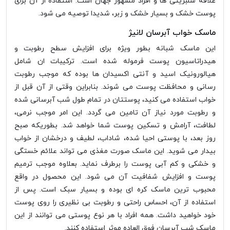
علاقه سلبریتی ها و افراد مشهور جهان است. استفاده از آن برای
پوست خشک و بسیار خشک و زبر، شدیدا توصیه می شود.
ماسک خواب آبرسان لانیژ
این ماسک شبانه بطور ویژه برای افزایش سطح رطوبت و
هیدراتاسیون پوست فرموله شده است. ترکیبات ان شامل
هیالورونیک اسید و آنتی اکسیدان ها بوده که موجب رطوبت
رسانی و محافظت پوست می شوند. بنابراین وقتی از آن قبل از
خواب استفاده می کنید، پوستتان در تمام طول شب آبرسانی شده
و رطوبت مورد نیاز آن تامین می گردد. این امر موجب نرمی،
لطافت، آرامش و تسکین پوست شما خواهد شد. بطوریکه صبح
روز بعد، با پوستی احیا شده، شاداب، لطیف و درخشان از خواب
بیدار می شوید. این ماسک صورت مغذی می تواند علائم خستگی
و خشکی و کم آبی پوست را برطرف نماید. بعلاوه موجب ترمیم
پوست و افزایش شفافیت آن می شود. این محصول در واقع
محبوب ترین ماسک کره ای بوده و بسیار سبک است. پس از
استفاده از آن، احساس راحتی و رطوبت بی نظیری را روی پوست
خود خواهید داشت. همه افراد با هر نوع پوستی می توانند از این
ماسک شب آبرسان فوق العاده موثر استفاده کنند.