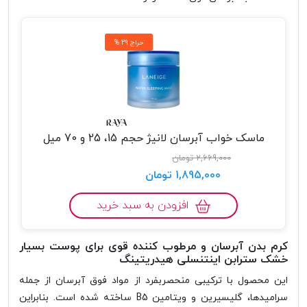
% حراج 29
ماسک خواب آبرسان لانیژ حجم 15، 25 و 70 میل
2,669,000 تومان
1,895,000 تومان
افزودن به سبد خرید
کرم بدن آبرسان و مرطوب کننده قوی برای پوست بسیار
خشک سترابن اینتنسلی هیدریتینگ
این محصول با ترکیبی منحصربفرد از مواد فوق آبرسان از جمله
سرامیدها، گلیسیرین و ویتامین B5 ساخته شده است. بنابراین