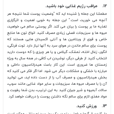
12. مراقب رژیم غذایی خود باشید.
مطمئنا این جمله را شنیده اید که "وضعیت پوست شما نتیجه هر
آنچه می خورید، است." این جمله به خوبی اهمیت و اثرگزاری
تغذیه ما بر پوست را بیان می کند. اگر پوستی سالم می خواهید،
میوه ها و سبزیجات فصلی زیادی مصرف کنید. انواع تون ها منابع
خاص و قوی از ویتامین ها و آنتی اکسیدان هایی هستند که
پوست برای سالم ماندن در هوای سرد به آنها نیاز دارد. توت فرنگی،
انگور، زغال اخته، تمشک، گیلاس و یا هر چیزی را که دوست دارید
انتخاب کنید. از طرفی دیگر، نوشیدن اب کافی در همه سال به ویژه
زمستان ها ضروری است. این کار باعث هیدراتاسیون داخلی و
مبارزه با خشکی و مشکلات دیگر می شود. اما اگر فکر می کنید که
بخش هیدراتاسیون و مصرف آب را از دست داده اید، می توانید
آن را با مصرف میوه ها، سبزیجات و سایر مواد غذایی مانند سوپ،
سالاد، آبمیوه و شیر جبران کنید. به این ترتیب، بدن شما رطوبت و
مواد مغذی لازم برای سالم نگه داشتن پوست را دریافت خواهد کرد.
13. ورزش کنید.
دل کندن از گرما و راحتی پتو در یک روز سرد زمستانی ممکن است