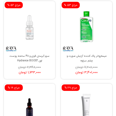
% حراج 53
% حراج 52
میسلارواتر پاک کننده آرایش صورت و
سرم آبرسان قوی و 48 ساعته پوست
چشم سراوه
اون Hydrance BOOST
7,208,000 تومان
2,348,000 تومان
3,401,000 تومان
1,133,000 تومان
% حراج 29
% حراج 19