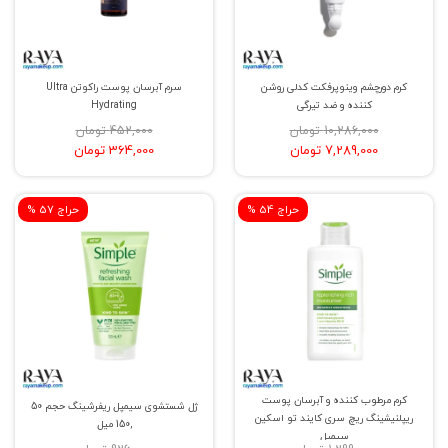
کرم دورچشم وینوپرفکت کدلی روشن
سرم آبرسان پوست راکوتن Ultra
کننده و ضد تیرگی
Hydrating
10,286,000 تومان
452,000 تومان
7,289,000 تومان
364,000 تومان
% حراج 54
% حراج 57
کرم مرطوب کننده و آبرسان پوست
ژل شستشوی سیمپل ریفرشینگ حجم 50
ریپلنیشینگ ریچ سری کایند تو اسکین
,150 میل
سیمپل