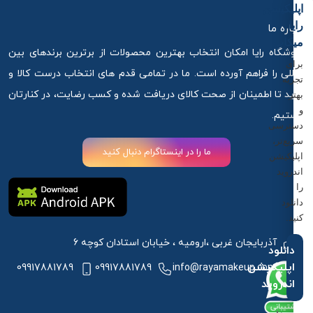
اپلیکیشن
رایا
درباره ما
میکاپ
فروشگاه رایا امکان انتخاب بهترین محصولات از برترین برندهای بین
برای
المللی را فراهم آورده است. ما در تمامی قدم های انتخاب درست کالا و
تجربه
خرید تا اطمینان از صحت کالای دریافت شده و کسب رضایت، در کنارتان
بهتر
و
هستیم.
دسترسی
سریع‌تر،
ما را در اینستاگرام دنبال کنید
اپلیکیشن
اندروید
را
دانلود
کنید.
آذربایجان غربی ،ارومیه ، خیابان استادان کوچه 6
دانلود
اپلیکیشن
09917881789
09917881789
info@rayamakeup.com
اندروید