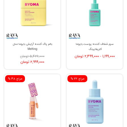
سرم شفاف کننده پوست بایوما
بالم پاک کننده آرایش بایوما مدل
کلریفایینگ
Melting
1,199,000 - 2,499,000 تومان
5,426,000 تومان
2,999,000 تومان
% حراج 22
% حراج 48