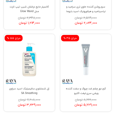
سرم روشن کننده حاوی تری سرامید و
کانسیلر مایع درخشان شیپ تیپ تارت
نیاسینامید و هیالورونیک اسید بایوما
مدل Glow Wand
2,579,000 تومان
2,348,000 تومان
2,024,000 تومان
1,214,000 تومان
% حراج 35
% حراج 55
کرم دور چشم ضد چروک و سفت کننده
ژل شستشوی سالیسیلیک اسید سراوی
ویشی سری لیفت اکتیو
SA Smoothing
8,666,000 تومان
7,208,000 تومان
5,669,000 تومان
3,239,000 تومان