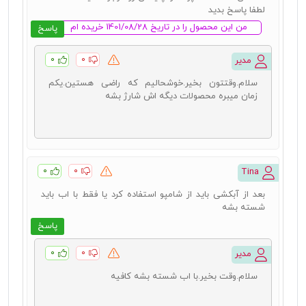
لطفا پاسخ بدید
من این محصول را در تاریخ 1401/08/28 خریده ام
پاسخ
۰
۰
مدیر
سلام.وقتتون بخیر.خوشحالیم که راضی هستین.یکم
زمان میبره محصولات دیگه اش شارژ بشه
۰
۰
Tina
بعد از آبکشی باید از شامپو استفاده کرد یا فقط با اب باید
شسته بشه
پاسخ
۰
۰
مدیر
سلام.وقت بخیر.با اب شسته بشه کافیه