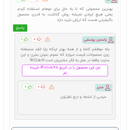
بهترین محصولی که تا به حال برای موهام استفاده کردم
یعنی هیچ ایرادی نمیشه روش گذاشت به قدری محصول
باکیفیتی هست که ارزش خرید داره
پاسخ
۱
۰
یاسمن یوسفی
بله موافقم کاملا و از همه بهتر اینکه رایا انقد منصفانه
روی محصولات قیمت میزاره که عموم بتونن بخرن و این
سایت واقعا در عمل به فکر مشتریان است🌻🙏🏻🌺
من این محصول را در تاریخ 1401/08/28 خریده
ام
۰
۰
مدیر
مرسی از اعتماد و درج نظرتون