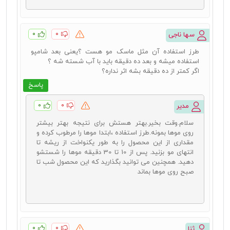
۰
۰
سها ناجی
طرز استفاده آن مثل ماسک مو هست ؟یعنی بعد شامپو
استفاده میشه و بعد ده دقیقه باید با آب شسته شه ؟
اگر کمتر از ده دقیقه بشه اثر نداره؟
پاسخ
۰
۰
مدیر
سلام.وقت بخیر.بهتر هستش برای نتیجه بهتر بیشتر
روی موها بمونه.طرز استفاده ،ابتدا موها را مرطوب کرده و
مقداری از این محصول را به طور یکنواخت از ریشه تا
انتهای مو بزنید. پس از 10 تا 30 دقیقه موها را شستشو
دهید. همچنین می توانید بگذارید که این محصول شب تا
صبح روی موها بماند
۰
۰
ثنا