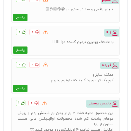
احیای واقعی و صد در صدی مو 🤩👌🏻👌🏻
پاسخ
۰
۰
ژیلا
با اختلاف بهترین ترمیم کننده مو👍🏻👍🏻
پاسخ
۰
۰
فرزانه
ممکنه سایز و
کوچیک تر موجود کنید که بتونیم بخریم
پاسخ
۱
۰
یاسمن یوسفی
این محصول عالیه فقط 3 بار از زمان باز شدنش زدم و ریزش
موهام بشدت کم شده محصولات اولاپلیکس عالی هست
ممنون از رایا
امکانش هست شامپو 4 اولاپلیکس رو موجود کنید ؟؟