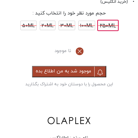
• (خرید انگلیس)
حجم مورد نظر خود را انتخاب کنید :
250ML
50ML
20ML
30ML
100ML
نا موجود
موجود شد به من اطلاع بده
این محصول را با دوستان خود به اشتراک بگذارید
نام برند :
اولاپلکس