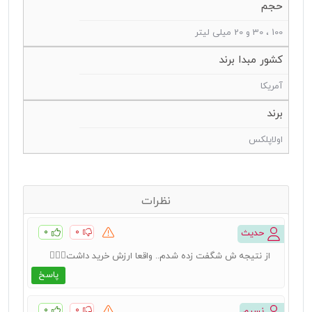
حجم
100 ، 30 و 20 میلی لیتر
کشور مبدا برند
آمریکا
برند
اولاپلکس
نظرات
۰
۰
حدیث
از نتیجه ش شگفت زده شدم.. واقعا ارزش خرید داشت👌🏻✨️
پاسخ
۰
۰
نسیم