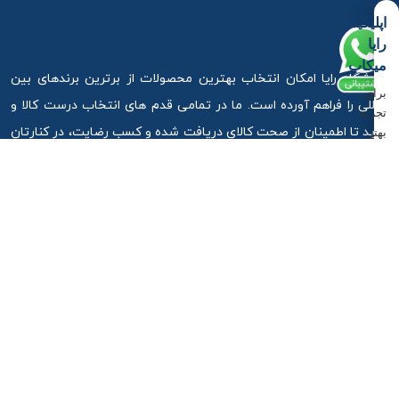
اپلیکیشن
رایا
درباره ما
میکاپ
فروشگاه رایا امکان انتخاب بهترین محصولات از برترین برندهای بین
برای
المللی را فراهم آورده است. ما در تمامی قدم های انتخاب درست کالا و
تجربه
خرید تا اطمینان از صحت کالای دریافت شده و کسب رضایت، در کنارتان
بهتر
و
هستیم.
دسترسی
سریع‌تر،
ما را در اینستاگرام دنبال کنید
اپلیکیشن
اندروید
را
دانلود
کنید.
آذربایجان غربی ،ارومیه ، خیابان استادان کوچه 6
دانلود
اپلیکیشن
09917881789
09917881789
info@rayamakeup.com
اندروید