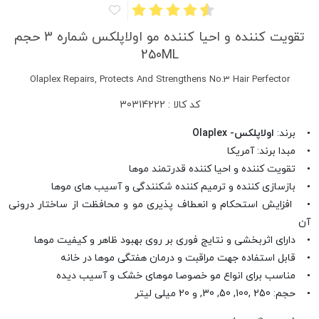
تقویت کننده و احیا کننده مو اولاپلکس شماره 3 حجم
250ML
Olaplex Repairs, Protects And Strengthens No.3 Hair Perfector
کد کالا : 30314222
• برند:
اولاپلکس- Olaplex
• مبدا برند: آمریکا
• تقویت کننده و احیا کننده قدرتمند موها
• بازسازی کننده و ترمیم کننده شکنندگی و آسیب های موها
• افزایش استحکام و انعطاف پذیری مو و محافظت از ساختار درونی
آن
• دارای اثربخشی و نتایج فوری بر روی بهبود ظاهر و کیفیت موها
• قابل استفاده جهت مراقبت و درمان هفتگی موها در خانه
• مناسب برای انواع مو خصوصا موهای خشک و آسیب دیده
• حجم: 250 ,100, 50, 30, و 20 میلی لیتر