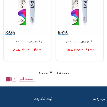
آنها موثر می باشد. در نتیجه موهایتان را فوق العاده نرم و
ابریشمی و براق می سازد. بنابراین اگر به دنبال رنگ مویی
با پوشانندگی بالا و در عین حال غیر اسیب رسان هستید،
رنگ موی بیول را انتخاب کنید. این محصول در طیف رنگی
متنوعی تولید شده است. از این رو برای همه افراد با هر
رنگ پوست و چشم مناسب خواهد بود.
رنگ مو بیول سری بادمجانی
رنگ مو بیول سری نسکافه ای
99,000 - 210,000 تومان
99,000 - 210,000 تومان
صفحه 1 از 4 صفحه
صفحه آخر
2
1
درباره ما
ثبت شکایات