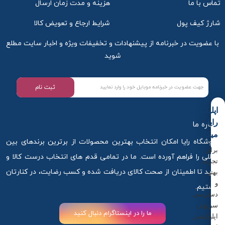
تماس با ما
هزینه و مدت زمان ارسال
شارژ کیف پول
شرایط ارجاع و تعویض کالا
با عضویت در خبرنامه از پیشنهادات و تخفیفات ویژه و اخبار سایت مطلع
شوید
ثبت نام
اپلیکیشن
رایا
درباره ما
میکاپ
فروشگاه رایا امکان انتخاب بهترین محصولات از برترین برندهای بین
برای
المللی را فراهم آورده است. ما در تمامی قدم های انتخاب درست کالا و
تجربه
خرید تا اطمینان از صحت کالای دریافت شده و کسب رضایت، در کنارتان
بهتر
و
هستیم.
دسترسی
سریع‌تر،
ما را در اینستاگرام دنبال کنید
اپلیکیشن