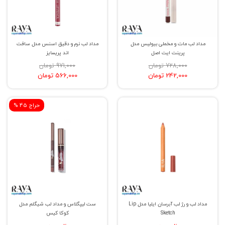
مداد لب مات و مخملی بیولیس مدل
مداد لب نرم و دقیق اسنس مدل سافت
پرینت ایت اصل
اند پریسایز
728,000 تومان
971,000 تومان
242,000 تومان
566,000 تومان
% حراج 45
مداد لب و رژ لب آبرسان ایلیا مدل Lip
ست لیپگلاس و مداد لب شیگلم مدل
Sketch
کوکا کیس