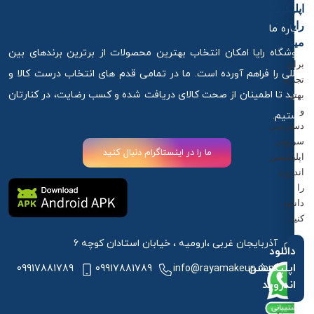
اپلیکیشن
رایا
درباره ما
میکاپ
فروشگاه رایا امکان انتخاب بهترین محصولات از برترین برندهای بین
برای
المللی را فراهم آورده است. ما در تمامی قدم های انتخاب درست کالا و
تجربه
خرید تا اطمینان از صحت کالای دریافت شده و کسب رضایت، در کنارتان
بهتر
و
هستیم.
دسترسی
سریع‌تر،
ما را در اینستاگرام دنبال کنید
اپلیکیشن
اندروید
را
دانلود
کنید.
آذربایجان غربی ،ارومیه ، خیابان استادان کوچه 6
دانلود
اپلیکیشن
09917881789
09917881789
info@rayamakeup.com
اندروید