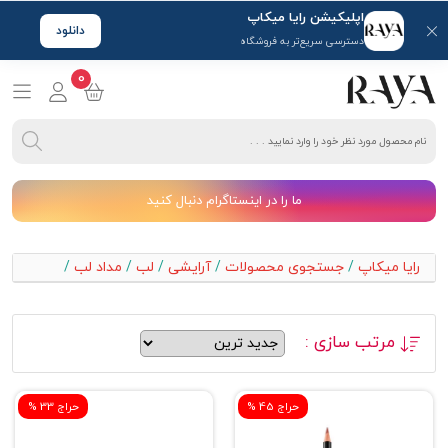
اپلیکیشن رایا میکاپ
دانلود
دسترسی سریع‌تر به فروشگاه
0
ما را در اینستاگرام دنبال کنید
رایا میکاپ
/
جستجوی محصولات
/
آرایشی
/
لب
/
مداد لب
/
مرتب سازی :
% حراج 45
% حراج 33