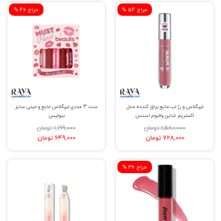
% حراج 54
% حراج 46
لیپگلاس و رژ لب مایع براق کننده مدل
ست 3 عددی لیپگلاس مایع و مینی سایز
اکستریم شاین والیوم اسنس
بیولیس
1,580,000 تومان
1,199,000 تومان
728,000 تومان
649,000 تومان
% حراج 36