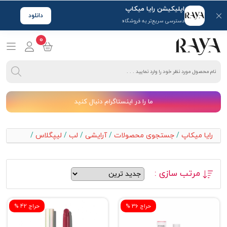
اپلیکیشن رایا میکاپ
دانلود
دسترسی سریع‌تر به فروشگاه
0
ما را در اینستاگرام دنبال کنید
رایا میکاپ
/
جستجوی محصولات
/
آرایشی
/
لب
/
لیپگلاس
/
مرتب سازی :
% حراج 36
% حراج 42