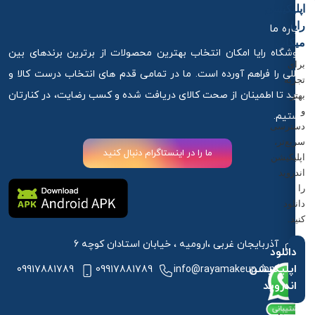
اپلیکیشن
رایا
درباره ما
میکاپ
فروشگاه رایا امکان انتخاب بهترین محصولات از برترین برندهای بین
برای
المللی را فراهم آورده است. ما در تمامی قدم های انتخاب درست کالا و
تجربه
خرید تا اطمینان از صحت کالای دریافت شده و کسب رضایت، در کنارتان
بهتر
و
هستیم.
دسترسی
سریع‌تر،
ما را در اینستاگرام دنبال کنید
اپلیکیشن
اندروید
را
دانلود
کنید.
آذربایجان غربی ،ارومیه ، خیابان استادان کوچه 6
دانلود
اپلیکیشن
09917881789
09917881789
info@rayamakeup.com
اندروید