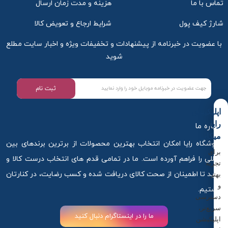
تماس با ما
هزینه و مدت زمان ارسال
شارژ کیف پول
شرایط ارجاع و تعویض کالا
با عضویت در خبرنامه از پیشنهادات و تخفیفات ویژه و اخبار سایت مطلع
شوید
ثبت نام
اپلیکیشن
رایا
درباره ما
نیتروژنا چه محصولاتی را تولید میکند؟
میکاپ
فروشگاه رایا امکان انتخاب بهترین محصولات از برترین برندهای بین
برای
المللی را فراهم آورده است. ما در تمامی قدم های انتخاب درست کالا و
برند Neutrogena امروزه طیف گسترده‌ای از محصولات
تجربه
مراقبتی از پوست و مو، فراورده‌های زیبایی و آرایشی و
خرید تا اطمینان از صحت کالای دریافت شده و کسب رضایت، در کنارتان
بهتر
مانند آن را ارائه می‌دهد. رشد چشمگیر جایگاه و موقعیت
و
هستیم.
دسترسی
این کمپانی، نشان از کیفیت و مرغوبیت تولیدات نوتروژنا
سریع‌تر،
دارد و در حالت کلی محصولت این برند را میتوان به دسته
ما را در اینستاگرام دنبال کنید
اپلیکیشن
های تقسیم کرد.