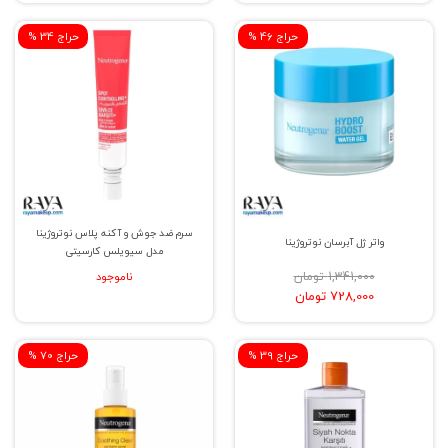
یافت.
% حراج 46
% حراج 34
سرم ضد جوش و آکنه پلاس نوتروژینا
واتر ژل آبرسان نوتروژینا
مدل سیویلس کارسیتی
1,341,000 تومان
ناموجود
728,000 تومان
% حراج 39
% حراج 70
نیتروژنا یا نوتورژنا ساخت کجاست؟