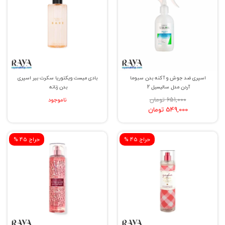
اسپری ضد جوش و آکنه بدن سبوما
بادی میست ویکتوریا سکرت بیر اسپری
آردن مدل سالیسیل 2
بدن زنانه
651,000 تومان
ناموجود
549,000 تومان
% حراج 45
% حراج 45