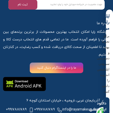
ثبت نام
اپلیکیشن
رایا
درباره ما
میکاپ
فروشگاه رایا امکان انتخاب بهترین محصولات از برترین برندهای بین
برای
المللی را فراهم آورده است. ما در تمامی قدم های انتخاب درست کالا و
تجربه
خرید تا اطمینان از صحت کالای دریافت شده و کسب رضایت، در کنارتان
بهتر
و
هستیم.
دسترسی
سریع‌تر،
ما را در اینستاگرام دنبال کنید
اپلیکیشن
اندروید
را
دانلود
کنید.
آذربایجان غربی ،ارومیه ، خیابان استادان کوچه 6
دانلود
اپلیکیشن
09917881789
09917881789
info@rayamakeup.com