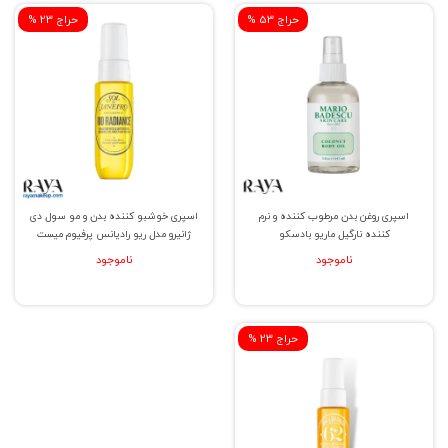
% حراج 53
% حراج 23
اسپری روغن بدن مرطوب کننده و نرم
اسپری خوشبو کننده بدن و مو سول دی
کننده نارگیل ماریو بادسکو
ژانیرو مدل ریو رادیانس پرفیوم میست
ناموجود
ناموجود
% حراج 23