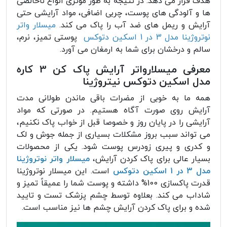
هدف قرار می دهد. در نتیجه به طور موثری انواع ناخالصی
ها و آلودگی های پوست، چربی اضافی، مواد آرایشی حتی
آرایش و ریمل های ضد آب را پاک می کند.
میسلار واتر
نوتروژینا مدل 3 در 1 اسکین دتوکس
پوستی تمیز، نرم،
سالم و درخشان برای شما به ارمغان می آورد.
معرفی میسلارواتر آرایش پاک کن 3 کاره
مدل اسکین دتوکس نیتروژینا
همه ما به خوبی از مضرات باقی ماندن طولانی مدت
آرایش روی صورت آگاه هستیم. در صورتی که مواد
آرایشی را در پایان روز و خصوصا قبل از خواب پاک نکنیم،
می تواند سبب بروز مشکلات بسیاری از جمله جوش و لک
و کدری و پیری زودرس پوست شود. یکی از محصولات
بسیار عالی برای پاک کردن آرایش،
میسلار واتر نوتروژینا
مدل 3 در 1 اسکین دتوکس
است. این میسلار نوتروژینا
قدرت پاکسازی 100% داشته و پوست شما را عمیقاً تمیز و
شاداب می کند. بعلاوه توسط چشم پزشک تست و تایید
شده و برای پاک کردن آرایش چشم ها نیز مناسب است.