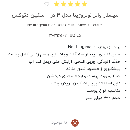
میسلار واتر نوتروژینا مدل 3 در 1 اسکین دتوکس
Neutrogena Skin Detox 3-In-1 Micellair Water
کد کالا : 30316506
• برند:
نوتروژینا - Neutrogena
• حاوی فناوری میسلار سه گانه و پاکسازی و سم زدایی کامل پوست
• حذف آلودگی، چربی اضافی، آرایش حتی ریمل ضد آب
• پیشگیری از مسدود شدن منافذ
• حفظ رطوبت پوست و ایجاد ظاهری درخشان
• قابل استفاده برای پاک کردن آرایش چشم
• مناسب انواع پوست
• حجم: 400 میلی لیتر
نا موجود