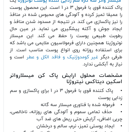
میسلار واتر سه کاره سم زدایی کننده پوست نوتروژنا
یک
پاک کننده قوی با فرمول 3 در 1 است. این محصول پوست
را عمیقا تمیز کرده و آلودگی های محبوس شده در منافذ
را نیز پاکسازی می کند. در نتیجه از مسدود شدن منافذ و
ایجاد جوش و آکنه پیشگیری می نماید. در عین حال
رطوبت طبیعی پوست را حفظ می کند. این میسلار
نوتروژینا همچنین دارای فرمولاسیون ملایمی می باشد که
برای استفاده روزانه روی انواع پوست مناسب است. از
طرفی دیگر
غیر کومدوژنیک و فاقد الکل و عطر
است و
نیاز به آبکشی ندارد.
مشخصات محلول ارایش پاک کن میسلارواتر
اسکین دیتاکس نیتروژنا
• پاک کننده قوی با فرمول 3 در 1 برای پاکسازی و سم
زدایی پوست
• فرموله شده با فناوری میسلار سه گانه
• حذف تمامی سموم و آلودگی های روزانه، ناخالصی،
چربی اضافی، آرایش حتی ریمل های ضد آب
• ایجاد پوستی تمیز، نرم، سالم و درخشان