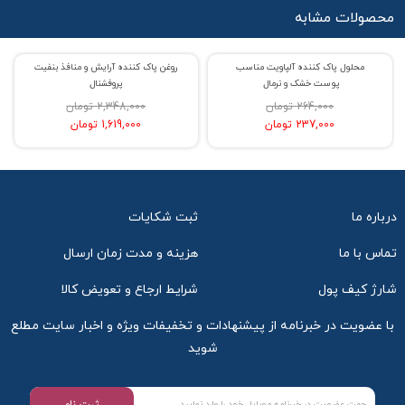
محصولات مشابه
محلول پاک کننده آلپاویت مناسب
روغن پاک کننده آرایش و منافذ بنفیت
% حراج 10
% حراج 31
پوست خشک و نرمال
پروفشنال
264,000 تومان
2,348,000 تومان
237,000 تومان
1,619,000 تومان
درباره ما
ثبت شکایات
تماس با ما
هزینه و مدت زمان ارسال
شارژ کیف پول
شرایط ارجاع و تعویض کالا
با عضویت در خبرنامه از پیشنهادات و تخفیفات ویژه و اخبار سایت مطلع
شوید
ثبت نام