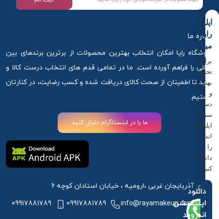
اپلیکیشن
رایا
درباره ما
میکاپ
فروشگاه رایا امکان انتخاب بهترین محصولات از برترین برندهای بین
برای
المللی را فراهم آورده است. ما در تمامی قدم های انتخاب درست کالا و
تجربه
خرید تا اطمینان از صحت کالای دریافت شده و کسب رضایت، در کنارتان
بهتر
و
هستیم.
دسترسی
سریع‌تر،
ما را در اینستاگرام دنبال کنید
اپلیکیشن
اندروید
را
دانلود
کنید.
آذربایجان غربی ،ارومیه ، خیابان استادان کوچه 6
دانلود
اپلیکیشن
09917881789
09917881789
info@rayamakeup.com
اندروید