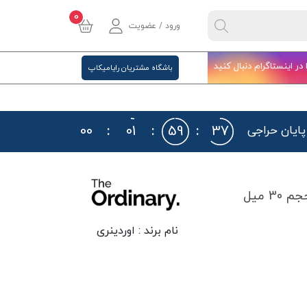
0
ورود / عضویت
ا در اینستاگرام دنبال کنید
باشگاه مشتریان رایامیکاپ
00
:
01
:
59
:
36
 پایان حراجی
نام برند :
اوردینری