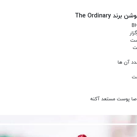
The Ordinar
زار
ست
ت
جدد آن ها
ست
صا پوست مستعد آکنه