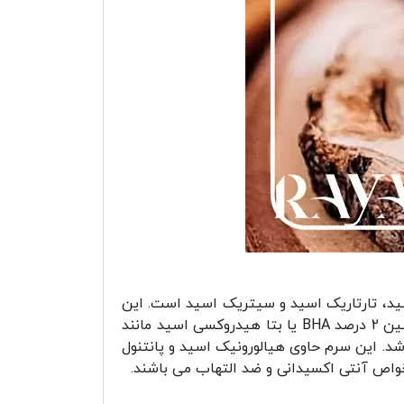
اکتیک اسید، تارتاریک اسید و سیتریک اسید است. این
اسیدها با لایه برداری پوست سبب رفع لک و تیرگی ها و روشن شدن پوست می شوند. در ترکیبات این سرم همچنین 2 درصد BHA یا بتا هیدروکسی اسید مانند
د. این سرم حاوی هیالورونیک اسید و پانتنول