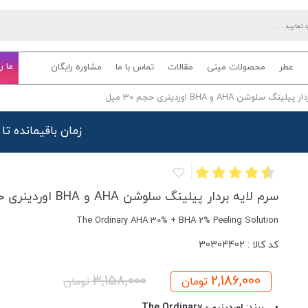
ما ر
عطر
محصولات مینی
مقالات
تماس با ما
مشاوره رایگان
 سلوشن AHA و BHA اوردینری حجم 30 میل
زمان باقیمانده تا
سرم لایه بردار پیلینگ سلوشن AHA و BHA اوردینری حجم 30 میل
The Ordinary AHA 30% + BHA 2% Peeling Solution
کد کالا : 30304402
3,158,000
2,186,000
تومان
تومان
• برند:
اوردینری- The Ordinary