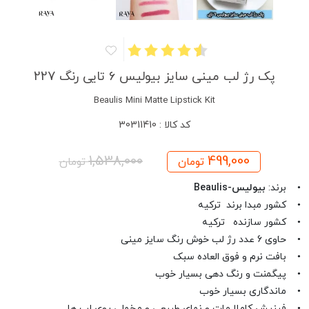
پک رژ لب مینی سایز بیولیس 6 تایی رنگ 227
Beaulis Mini Matte Lipstick Kit
کد کالا : 30311410
1,538,000
499,000
تومان
تومان
• برند:
بیولیس-Beaulis
• کشور مبدا برند ترکیه
• کشور سازنده ترکیه
• حاوی 6 عدد رژ لب خوش رنگ سایز مینی
• بافت نرم و فوق العاده سبک
• پیگمنت و رنگ دهی بسیار خوب
• ماندگاری بسیار خوب
• فینیش کاملا مات و نمای طبیعی و مخملی روی لب ها