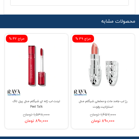
محصولات مشابه
% حراج 39
% حراج 42
رژ لب جامد مات و مخملی شیگلم مدل
تینت لب ژله ای شیگلم مدل پیل تاک
استارلایت ولوت
Peel Talk
1,457,000 تومان
1,538,000 تومان
890,000 تومان
890,000 تومان