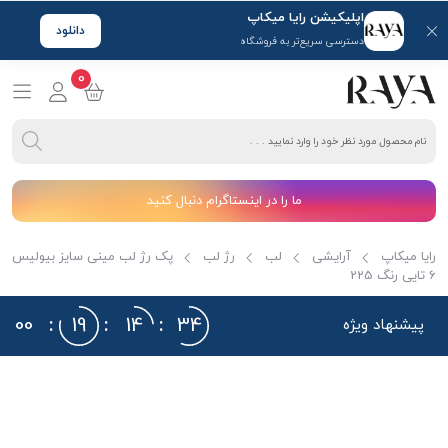
اپلیکیشن رایا میکاپ
دانلود
دسترسی سریع‌تر به فروشگاه
0
ما را در اینستاگرام دنبال کنید
رایا میکاپ
آرایشی
لب
رژ لب
پک رژ لب مینی سایز بیولیس
6 تایی رنگ 225
00
:
19
:
14
:
34
پیشنهاد ویژه