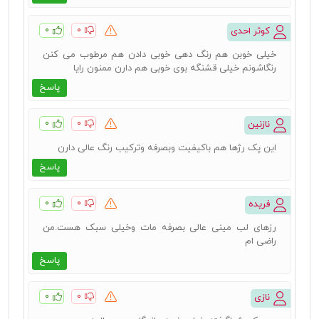
۰
۰
کوثر احدی
خیلی خوبن هم رنگ دهی خوبی دادن هم مرطوب می کنن
رنگاشونم خیلی قشنگه بوی خوبی هم دارن ممنون رایا
پاسخ
۰
۰
نازنین
این پک رژها هم باکیفیت وبصرفه وترکیب رنگ عالی دارن
پاسخ
۰
۰
فریده
رزهای لب مینی عالی بصرفه مات وخیلی سبک هست.من
راضی ام
پاسخ
۰
۰
نازی