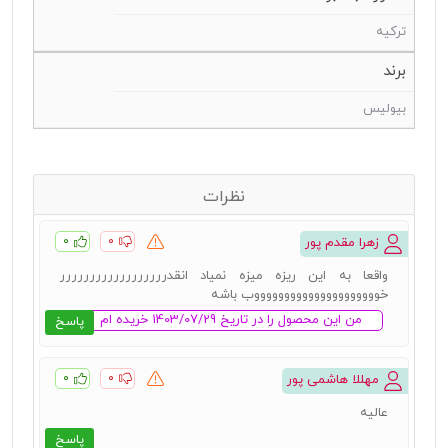
ترکیه
برند
بیولیس
نظرات
۰
۰
زهرا مقدم پور
واقعا به این ریزه میزه نمیاد انقدرررررررررررررررررر
خوووووووووووووووووووووب باشه
من این محصول را در تاریخ 1403/07/29 خریده ام
پاسخ
۰
۰
مهللا هاشمی پور
عالیه
پاسخ