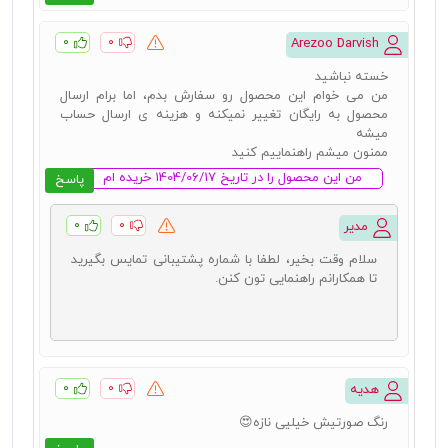
۰
۰
Arezoo Darvish
خسته نباشید
من می خوام این محصول رو سفارش بدم، اما برام ارسال
محصول به رایگان تغییر نمیکنه و هزینه ی ارسال حساب
میشه
ممنون میشم راهنماییم کنید
من این محصول را در تاریخ 1404/06/17 خریده ام
پاسخ
۰
۰
مدیر
سلام وقت بخیر، لطفا با شماره پشتیبانی تمایس بگیرید
تا همکارانم راهنمایی تون کنن.
۰
۰
هدیه
رنگ صورتیش خیلیی نازه😍