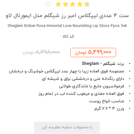
ست 4 عددی لیپگلاس امبر رز شیگلم مدل ایمورتال لاو
Sheglam Ember Rose Immortal Love Nourishing Lip Gloss 4pcs Set
کد کالا :
8,398,000
5,499,000
تومان
تومان
• برند:
شیگلم - Sheglam
• مجموعه فوق العاده زیبا با چهار عدد لیپگلاس خوشرنگ و درخشان
• دارای رنگدانه غنی و درخششی براق و شیشه ای
• فرمولاسیون مایع با ماندگاری طولانی
• فوق العاده مغذی و مرطوب کننده لب در تمام روز
• مناسب انواع پوست
• وزن: 4 * 2.6 گرم
با محصولات مشابه مقایسه کن