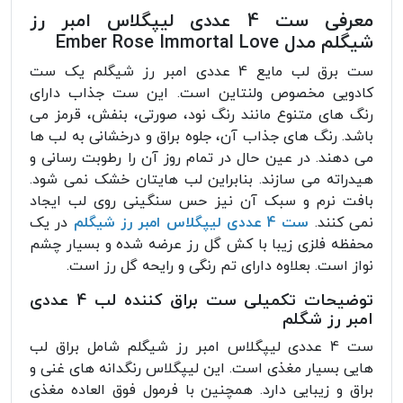
معرفی ست 4 عددی لیپگلاس امبر رز
شیگلم
مدل Ember Rose Immortal Love
ست برق لب مایع 4 عددی امبر رز شیگلم یک ست
کادویی مخصوص ولنتاین است. این ست جذاب دارای
رنگ های متنوع مانند رنگ نود، صورتی، بنفش، قرمز می
باشد. رنگ های جذاب آن، جلوه براق و درخشانی به لب ها
می دهند. در عین حال در تمام روز آن را رطوبت رسانی و
هیدراته می سازند. بنابراین لب هایتان خشک نمی شود.
بافت نرم و سبک آن نیز حس سنگینی روی لب ایجاد
نمی کنند.
ست 4 عددی لیپگلاس امبر رز شیگلم
در یک
محفظه فلزی زیبا با کش گل رز عرضه شده و بسیار چشم
نواز است. بعلاوه دارای تم رنگی و رایحه گل رز است.
توضیحات تکمیلی ست براق کننده لب 4 عددی
امبر رز شگلم
ست 4 عددی لیپگلاس امبر رز شیگلم شامل براق لب
هایی بسیار مغذی است. این لیپگلاس رنگدانه های غنی و
براق و زیبایی دارد. همچنین با فرمول فوق العاده مغذی