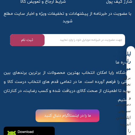
شارژ کیف پول
شرایط ارجاع و تعویض کالا
با عضویت در خبرنامه از پیشنهادات و تخفیفات ویژه و اخبار سایت مطلع
شوید
ثبت نام
اپلیکیشن
رایا
درباره ما
میکاپ
فروشگاه رایا امکان انتخاب بهترین محصولات از برترین برندهای بین
برای
المللی را فراهم آورده است. ما در تمامی قدم های انتخاب درست کالا و
تجربه
خرید تا اطمینان از صحت کالای دریافت شده و کسب رضایت، در کنارتان
بهتر
و
هستیم.
دسترسی
سریع‌تر،
ما را در اینستاگرام دنبال کنید
اپلیکیشن
اندروید
را