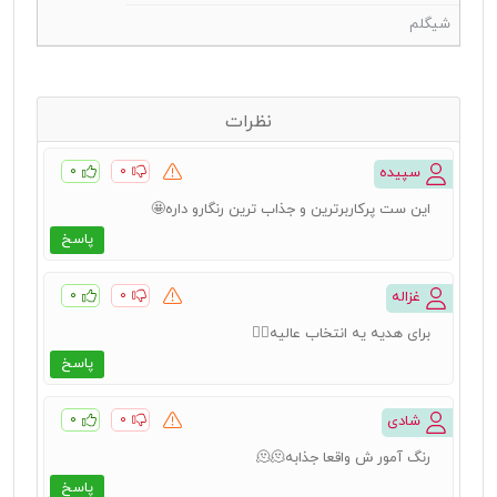
شیگلم
نظرات
۰
۰
سپیده
این ست پرکاربرترین و جذاب ترین رنگارو داره🤩
پاسخ
۰
۰
غزاله
برای هدیه یه انتخاب عالیه👌🏻
پاسخ
۰
۰
شادی
رنگ آمور ش واقعا جذابه🫠🫠
پاسخ