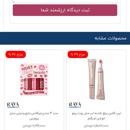
محصولات مشابه
% حراج 39
% حراج 46
لیپ گلاس براق کننده لب مدل پوت پیلو
ست 3 عددی لیپگلاس مایع و مینی سایز
کوشن شیگلم
بیولیس
1,582,000 تومان
1,199,000 تومان