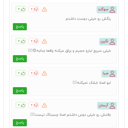
۰
۰
سوگند
رنگش رو خیلی دوست داشتم
پاسخ
۰
۰
نگین
خیلی سریع لبارو حجیم و براق میکنه واقعا جذابه😍👍🏻
پاسخ
۰
۰
صبا
لبو اصلا خشک نمیکنه👌🏻
پاسخ
۰
۰
آیسان
بافتش رو خیلی دوس داشتم اصلا چسبناک نیست👍🏻
پاسخ