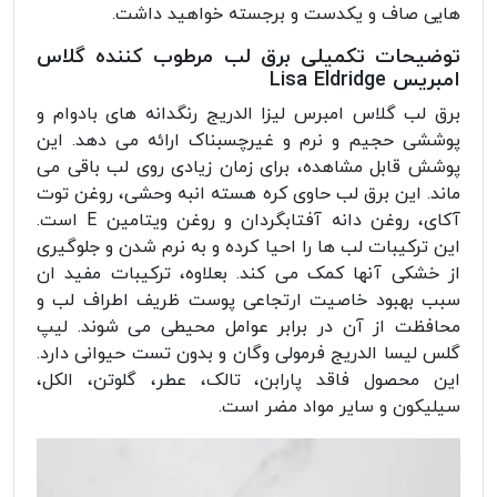
هایی صاف و یکدست و برجسته خواهید داشت.
توضیحات تکمیلی برق لب مرطوب کننده گلاس
امبریس Lisa Eldridge
برق لب گلاس امبرس لیزا الدریج رنگدانه های بادوام و
پوششی حجیم و نرم و غیرچسبناک ارائه می دهد. این
پوشش قابل مشاهده، برای زمان زیادی روی لب باقی می
ماند. این برق لب حاوی کره هسته انبه وحشی، روغن توت
آکای، روغن دانه آفتابگردان و روغن ویتامین E است.
این ترکیبات لب ها را احیا کرده و به نرم شدن و جلوگیری
از خشکی آنها کمک می کند. بعلاوه، ترکیبات مفید ان
سبب بهبود خاصیت ارتجاعی پوست ظریف اطراف لب و
محافظت از آن در برابر عوامل محیطی می شوند. لیپ
گلس لیسا الدریج فرمولی وگان و بدون تست حیوانی دارد.
این محصول فاقد پارابن، تالک، عطر، گلوتن، الکل،
سیلیکون و سایر مواد مضر است.