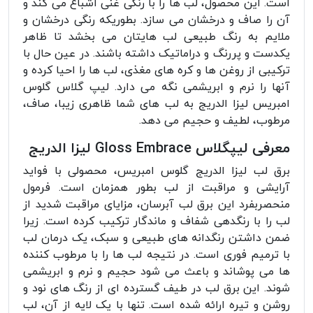
است. این محصول، لب ها را با رنگی غنی اشباع می کند و
آن را صاف و درخشان می سازد. بطوریکه رنگی درخشان و
ملایم به رنگ طبیعی لب هایتان می بخشد تا ظاهر
یکدست و پررنگ و دراماتیک داشته باشند. در عین حال با
ترکیبی از روغن ها و کره های مغذی، لب ها را احیا کرده و
آنها را نرم و ابریشمی نگه می دارد. لیپ گلاس گلوس
امبریس لیزا الدریج به لب های شما ظاهری زیبا، صاف،
مرطوب، لطیف و حجیم می دهد.
معرفی لیپگلاس Gloss Embrace لیزا الدریج
برق لب لیزا الدریج گلوس امبریس، محصولی با فواید
آرایشی و مراقبت از لب بطور همزمان است. فرمول
منحصربفرد این برق لب آبرسان، مزایای مراقبت شدید از
لب را با رنگدهی شفاف و ماندگار ترکیب کرده است. زیرا
ضمن داشتن رنگدانه های طبیعی و سبک، یک درمان لب
با ترمیم فوری است. در نتیجه لب ها را با مرطوب کننده
ها می پوشاند و باعث می شود حجیم و نرم و ابریشمی
شوند. این برق لب در طیف گسترده ای از رنگ های نود و
روشن و تیره ارائه شده است. تنها با یک لایه از آن، لب