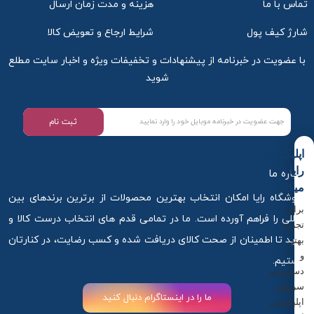
تماس با ما
هزینه و مدت زمان ارسال
پوست است، مصون نگه دارد.
قیمت محصولات رویوال چگونه است؟
شارژ کیف پول
شرایط ارجاع و تعویض کالا
برند رویوال یکی از برندهای محبوب و پرطرفدار در زمینه
با عضویت در خبرنامه از پیشنهادات و تخفیفات ویژه و اخبار سایت مطلع
تولید محصولات پوستی متنوع است. این برند با وجود
شوید
تکیه بر فناوری ها و دانش های تخصصی و استفاده از
مواد اولیه مرغوب و موثر، از قیمت مناسبی برخوردار
است. بطوریکه با هر بودجه ای سازگار بوده و برای همگان
ثبت نام
در دسترس است. پس اگر به دنبال یک برند ایرانی
باکیفیت و در عین حال اقتصادی برای مراقبت تخصصی از
اپلیکیشن
پوست خود هستید، می توانید برند رویوال را انتخاب کنید.
رایا
درباره ما
برای خرید محصولات رویوال می توانید با خیالی راحت
میکاپ
فروشگاه رایا امکان انتخاب بهترین محصولات از برترین برندهای بین
سایت رایامیکاپ را انتخاب کرده و از آنها استفاده کنید.
برای
المللی را فراهم آورده است. ما در تمامی قدم های انتخاب درست کالا و
تجربه
خرید تا اطمینان از صحت کالای دریافت شده و کسب رضایت، در کنارتان
بهتر
و
هستیم.
دسترسی
سریع‌تر،
ما را در اینستاگرام دنبال کنید
اپلیکیشن