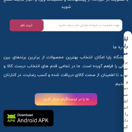
شوید
ثبت نام
اپلیکیشن
رایا
درباره ما
میکاپ
فروشگاه رایا امکان انتخاب بهترین محصولات از برترین برندهای بین
برای
المللی را فراهم آورده است. ما در تمامی قدم های انتخاب درست کالا و
تجربه
خرید تا اطمینان از صحت کالای دریافت شده و کسب رضایت، در کنارتان
بهتر
و
هستیم.
دسترسی
سریع‌تر،
ما را در اینستاگرام دنبال کنید
اپلیکیشن
اندروید
را
دانلود
کنید.