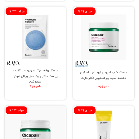
% حراج 19
% حراج 34
ماسک ورقه ای آبرسان و احیا کننده
ماسک شب آمپولی آبرسان و تسکین
پوست دکتر جارت مدل ویتال هیدرا
دهنده سیکاپیر اسلیپیر دکتر جارت
سولوشن
ناموجود
ناموجود
% حراج 19
% حراج 23