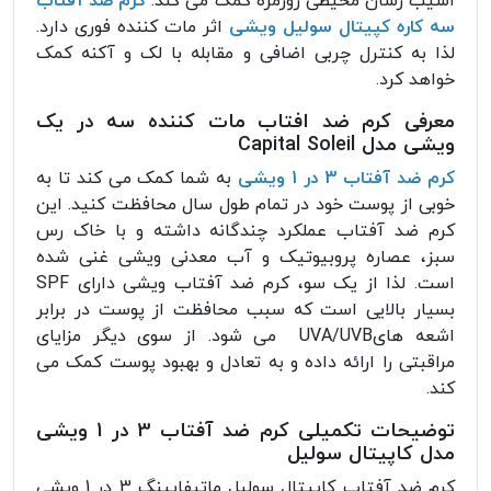
اسیب رسان محیطی روزمره کمک می کند.
کرم ضد آفتاب
سه کاره کپیتال سولیل ویشی
اثر مات کننده فوری دارد.
لذا به کنترل چربی اضافی و مقابله با لک و آکنه کمک
خواهد کرد.
معرفی کرم ضد افتاب مات کننده سه در یک
ویشی مدل Capital Soleil
کرم ضد آفتاب 3 در 1 ویشی
به شما کمک می کند تا به
خوبی از پوست خود در تمام طول سال محافظت کنید. این
کرم ضد آفتاب عملکرد چندگانه داشته و با خاک رس
سبز، عصاره پروبیوتیک و آب معدنی ویشی غنی شده
است. لذا از یک سو، کرم ضد آفتاب ویشی دارای SPF
بسیار بالایی است که سبب محافظت از پوست در برابر
اشعه هایUVA/UVB می شود. از سوی دیگر مزایای
مراقبتی را ارائه داده و به تعادل و بهبود پوست کمک می
کند.
توضیحات تکمیلی کرم ضد آفتاب 3 در 1 ویشی
مدل کاپیتال سولیل
کرم ضد آفتاب کاپیتال سولیل ماتیفایینگ 3 در 1 ویشی