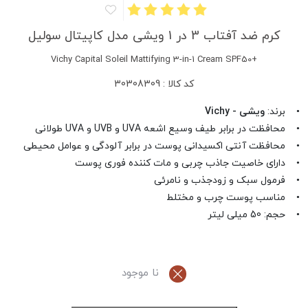
کرم ضد آفتاب 3 در 1 ویشی مدل کاپیتال سولیل
+Vichy Capital Soleil Mattifying 3-in-1 Cream SPF50
کد کالا : 30308309
• برند:
ویشی - Vichy
• محافظت در برابر طیف وسیع اشعه UVA و UVB و UVA طولانی
• محافظت آنتی اکسیدانی پوست در برابر آلودگی و عوامل محیطی
• دارای خاصیت جاذب چربی و مات کننده فوری پوست
• فرمول سبک و زودجذب و نامرئی
• مناسب پوست چرب و مختلط
• حجم: 50 میلی لیتر
نا موجود