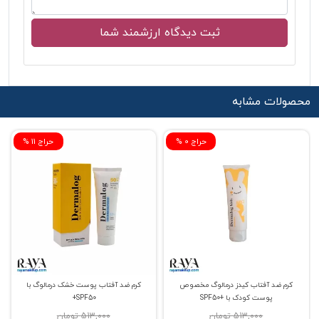
محصولات مشابه
% حراج 0
% حراج 11
کرم ضد آفتاب کیدز درمالوگ مخصوص
کرم ضد آفتاب پوست خشک درمالوگ با
پوست کودک با +SPF50
SPF50+
513,000 تومان
513,000 تومان