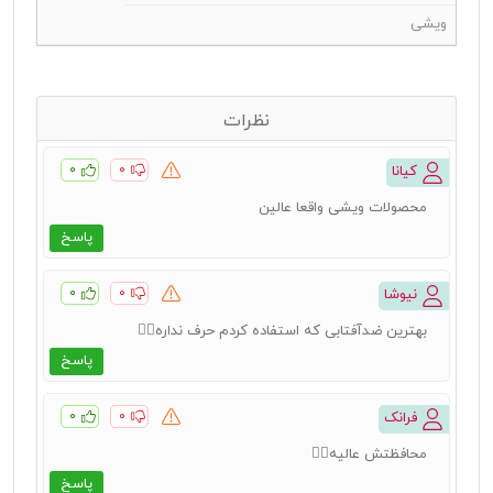
ویشی
نظرات
۰
۰
کیانا
محصولات ویشی واقعا عالین
پاسخ
۰
۰
نیوشا
بهترین ضدآفتابی که استفاده کردم حرف نداره👌🏻
پاسخ
۰
۰
فرانک
محافظتش عالیه👌🏻
پاسخ