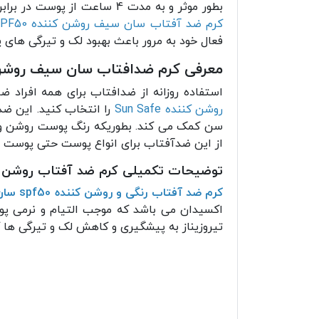
بطور موثر و به مدت 4 ساعت از پوست در برابر اشعه UVA و UVB نور خورشید محافظت می کند. بنابراین مانع آسیب به پوست و ایجاد لک و پیری آن می شود
کرم ضد آفتاب سان سیف روشن کننده SPF50
فعال خود به مرور باعث بهبود لک و تیرگی ها
معرفی کرم ضدافتاب سان سیف روشن کننده  50
استفاده روزانه از ضدافتاب برای همه افراد 
روشن کننده Sun Safe
را انتخاب کنید. این ض
سن کمک می کند. بطوریکه رنگ پوست روشن و ش
از این ضدآفتاب برای انواع پوست حتی پوست 
توضیحات تکمیلی کرم ضد آفتاب روشن کننده +PF 50
کرم ضد آفتاب رنگی و روشن کننده spf50 سان سیف
اکسیدان می باشد که موجب التیام و نرمی پو
تیروزیناز به پیشگیری و کاهش لک و تیرگی ها