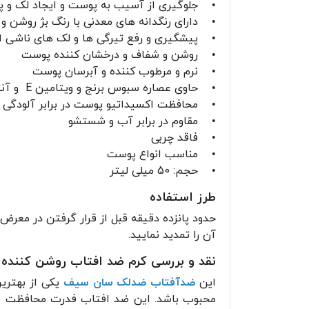
• جلوگیری از آسیب به پوست و ایجاد لک و پ
• دارای رنگدانه های معدنی با رنگ بژ روشن
• پیشگیری و رفع تیرگی ها و لک های ناشی ا
• روشن و شفاف و درخشان کننده پوست
• نرم و مرطوب کننده و آبرسان پوست
• حاوی عصاره سبوس برنج و ویتامین E و آنتی اکسیدان
• محافظت اکسیداتیو پوست در برابر آلودگ
• مقاوم در برابر آب و شستشو
• فاقد چربی
• مناسب انواع پوست
• حجم: 50 میلی لیتر
طرز استفاده
آن را تمدید نمایید.
نقد و بررسی کرم ضد افتاب روشن کننده
این
ضدآفتاب ضدلک سان سیف
یکی از بهتری
محبوب باشد. این ضد افتاب فدرت محافظت بال