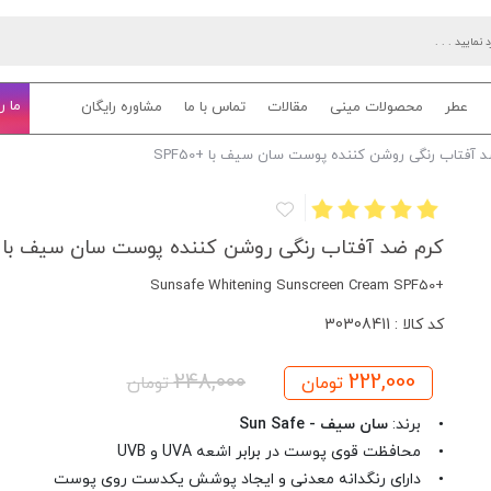
ما ر
عطر
محصولات مینی
مقالات
تماس با ما
مشاوره رایگان
 آفتاب رنگی روشن کننده پوست سان سیف با +SPF50
کرم ضد آفتاب رنگی روشن کننده پوست سان سیف با +PF50
+Sunsafe Whitening Sunscreen Cream SPF50
کد کالا : 30308411
248,000
222,000
تومان
تومان
• برند:
سان سیف - Sun Safe
• محافظت قوی پوست در برابر اشعه UVA و UVB
• دارای رنگدانه معدنی و ایجاد پوشش یکدست روی پوست