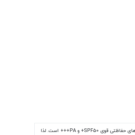
یک ضدافتاب عالی است. این محصول دارای فیلترهای حفاظتی قوی SPF50+ و PA+++ است. لذا