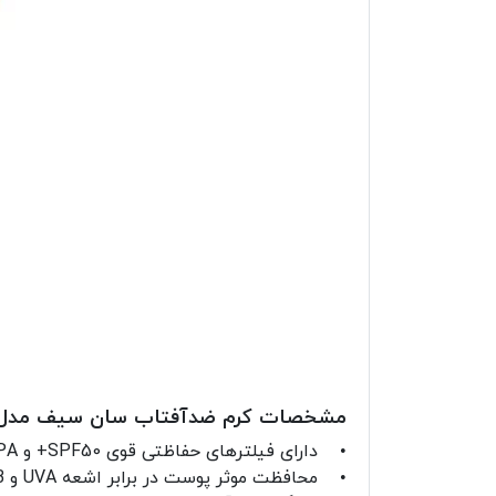
مشخصات کرم ضدآفتاب سان سیف مدل hitening
• دارای فیلترهای حفاظتی قوی SPF50+ و PA+++
• محافظت موثر پوست در برابر اشعه UVA و UVB نور خورشید تا 4 ساعت