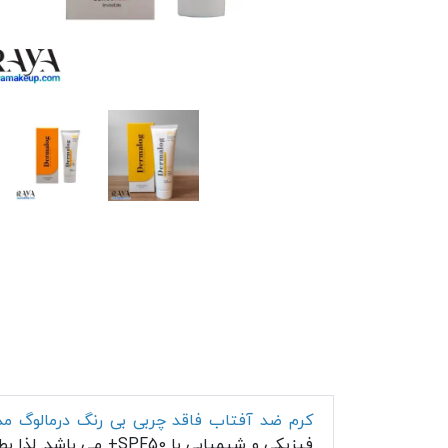
کرم ضد آفتاب فاقد چربی بی رنگ درمالوگ مدل اینو
فیزیکی و شیمیایی با SPF50+ می باشد. لذا بطور قوی و موثری از پوست در برابر اشعه های مضر UVA و UVB نور خورشید محافظت می کند.