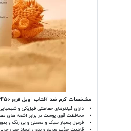
مشخصات کرم ضد آفتاب اویل فری SPF50 پوست مختلط تا چرب درمالوگ
• دارای فیلترهای حفاظتی فیزیکی و شیمیایی با F50
• محافظت قوی پوست در برابر اشعه های مضر UVA و UVB نور خورش
• فرمول بسیار سبک و مخملی و بی رنگ و بدو
• قابلیت جذب سریع و بدون ایجاد حس چربی