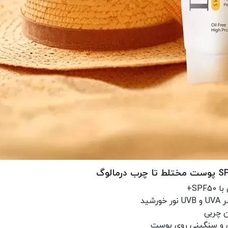
SP+
ید
ن چربی
 و سنگینی روی پوست