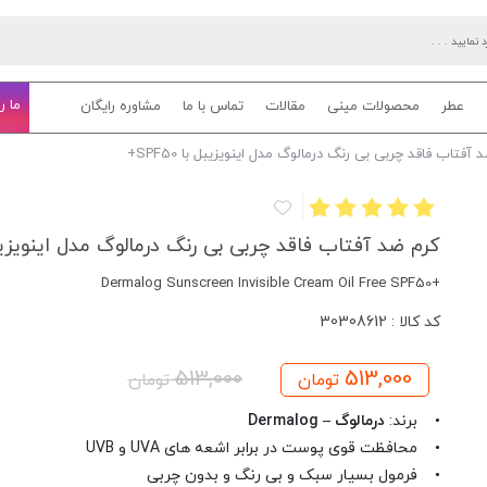
ما ر
عطر
محصولات مینی
مقالات
تماس با ما
مشاوره رایگان
آفتاب فاقد چربی بی رنگ درمالوگ مدل اینویزیبل با SPF50+
کرم ضد آفتاب فاقد چربی بی رنگ درمالوگ مدل اینویزیبل با 
+Dermalog Sunscreen Invisible Cream Oil Free SPF50
کد کالا : 30308612
513,000
513,000
تومان
تومان
• برند:
درمالوگ – Dermalog
• محافظت قوی پوست در برابر اشعه های UVA و UVB
• فرمول بسیار سبک و بی رنگ و بدون چربی