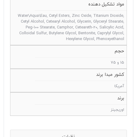
مواد تشکیل دهنده
Water\Aqua\Eau, Cetyl Esters, Zinc Oxide, Titanium Dioxide,
Cetyl Alcohol, Cetearyl Alcohol, Glycerin, Glyceryl Stearate,
Peg-100 Stearate, Camphor, Ceteareth-20, Salicylic Acid,
Colloidal Sulfur, Butylene Glycol, Bentonite, Caprylyl Glycol,
Hexylene Glycol, Phenoxyethanol
حجم
15 و 75
کشور مبدا برند
آمریکا
برند
اوریجینز
نظرات