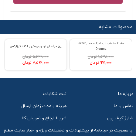
محصولات مشابه
ماسک خواب لب شیگلم مدل Sweet
% حراج 37
% حراج 34
پچ حرفه ای درمان جوش و آکنه کوزارکس
Dreamz
1,538,000 تومان
5,426,000 تومان
971,000 تومان
3,564,000 تومان
درباره ما
ثبت شکایات
تماس با ما
هزینه و مدت زمان ارسال
شارژ کیف پول
شرایط ارجاع و تعویض کالا
با عضویت در خبرنامه از پیشنهادات و تخفیفات ویژه و اخبار سایت مطلع