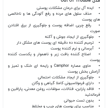
مدل Out Of Trouble
• ایده آل برای درمان مشکلات پوستی
• حذف سلول های مرده و رفع آلودگی ها و ناخالصی
های پوست
• رفع چربی اضافه پوست و جلوگیری از برق افتادن
صورت
• جلوگیری از ایجاد جوش و آکنه
• ترمیم کننده ده دقیقه ای پوست های مشکل دار
• آبرسانی و نرم کننده پوست
• اصلاح کننده بافت زبر و ناهموار و یکدست کننده
پوست
• حاوی عصاره Camphor و رایحه ای خنک و تمیز و
آرامش بخش پوست
• جلوگیری از ایجاد مشکلات احتمالی
• دارای فرمولاسیونی کاملا گیاهی و وگان
• فاقد پارابن، فتالات، سولفات، روغن معدنی، پارافین و
فرمالدئید
• بدون تست حیوانی
• مناسب برای پوست های چرب و مختلط