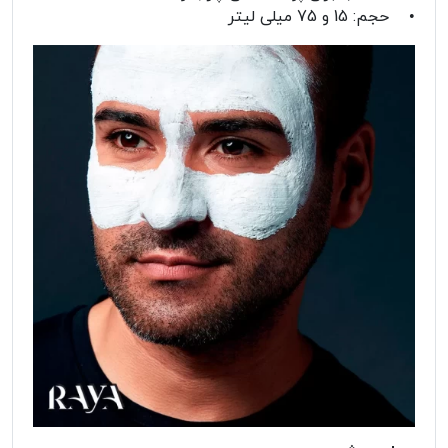
• حجم: 15 و 75 میلی لیتر