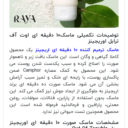
توضیحات تکمیلی ماسک10 دقیقه ای اوت آف
ترابل اوریجینز
ماسک ترمیم کننده 10 دقیقه ای اریجینز
یک محصول
کاملا گیاهی و وگان است. این ماسک بافت زبر و ناهموار
صورت را اصلاح کرده و سبب یکدست شدن پوست می
شود. این محصول به کمک عصاره Camphor ضمن
پاکسازی پوست، با رایحه ای خنک و تمیز سبب آرامش
بخشی آن می شود. ماسک صورت ده دقیقه ای برند
اریجینز به جلوگیری از ایجاد جوش نیز کمک می کند. این
ماسک بدون استفاده از پارابن، فتالات، سولفات، روغن
معدنی، پارافین و فرمالدئید فرموله شده است. این
محصول همچنین تست حیوانی نیز ندارد.
مشخصات ماسک صورت 10 دقیقه ای اوریجینز