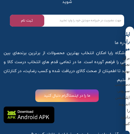
شوید
ثبت نام
اپلیکیشن
رایا
درباره ما
میکاپ
فروشگاه رایا امکان انتخاب بهترین محصولات از برترین برندهای بین
برای
المللی را فراهم آورده است. ما در تمامی قدم های انتخاب درست کالا و
تجربه
خرید تا اطمینان از صحت کالای دریافت شده و کسب رضایت، در کنارتان
بهتر
و
هستیم.
دسترسی
سریع‌تر،
ما را در اینستاگرام دنبال کنید
اپلیکیشن
اندروید
را
دانلود
کنید.