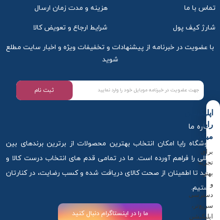
تماس با ما
هزینه و مدت زمان ارسال
شارژ کیف پول
شرایط ارجاع و تعویض کالا
با عضویت در خبرنامه از پیشنهادات و تخفیفات ویژه و اخبار سایت مطلع
شوید
ثبت نام
اپلیکیشن
رایا
درباره ما
میکاپ
فروشگاه رایا امکان انتخاب بهترین محصولات از برترین برندهای بین
برای
المللی را فراهم آورده است. ما در تمامی قدم های انتخاب درست کالا و
تجربه
خرید تا اطمینان از صحت کالای دریافت شده و کسب رضایت، در کنارتان
بهتر
و
هستیم.
دسترسی
سریع‌تر،
ما را در اینستاگرام دنبال کنید
اپلیکیشن