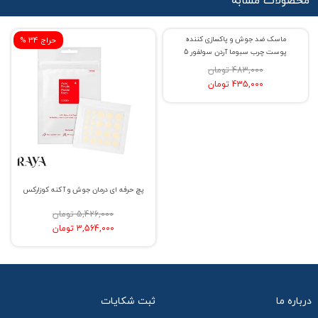
محصولات مشابه
% حراج 10
% حراج 34
ماسک ضد جوش و پاکسازی کننده
پچ حرفه ای درمان جوش و آکنه کوزارکس
پوست چرب سبوما آردن سولفور 5
483,000 تومان
5,426,000 تومان
435,000 تومان
3,564,000 تومان
درباره ما
ثبت شکایات