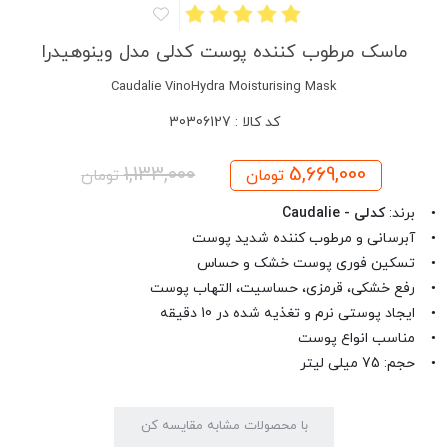
ماسک مرطوب کننده پوست کدلی مدل وینوهیدرا
Caudalie VinoHydra Moisturising Mask
کد کالا : 30306127
1,133,000
5,669,000
تومان
تومان
• برند:
کدلی - Caudalie
• آبرسانی و مرطوب کننده شدید پوست
• تسکین فوری پوست خشک و حساس
• رفع خشکی، قرمزی، حساسیت، التهاب پوست
• ایجاد پوستی نرم و تغذیه شده در 10 دقیقه
• مناسب انواع پوست
• حجم: 75 میلی لیتر
با محصولات مشابه مقایسه کن