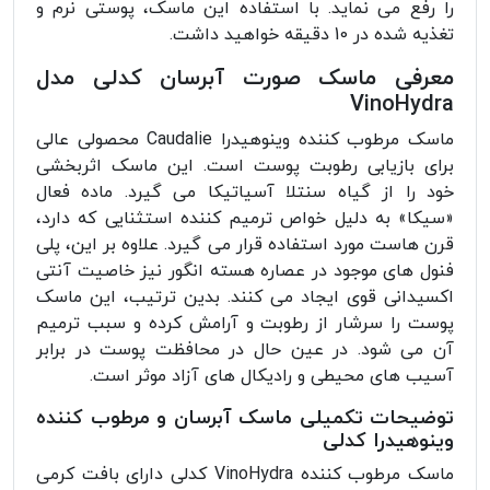
را رفع می نماید. با استفاده این ماسک، پوستی نرم و
تغذیه شده در 10 دقیقه خواهید داشت.
معرفی ماسک صورت آبرسان کدلی مدل
VinoHydra
ماسک مرطوب کننده وینوهیدرا Caudalie محصولی عالی
برای بازیابی رطوبت پوست است. این ماسک اثربخشی
خود را از گیاه سنتلا آسیاتیکا می گیرد. ماده فعال
«سیکا» به دلیل خواص ترمیم کننده استثنایی که دارد،
قرن هاست مورد استفاده قرار می گیرد. علاوه بر این، پلی
فنول های موجود در عصاره هسته انگور نیز خاصیت آنتی
اکسیدانی قوی ایجاد می کنند. بدین ترتیب، این ماسک
پوست را سرشار از رطوبت و آرامش کرده و سبب ترمیم
آن می شود. در عین حال در محافظت پوست در برابر
آسیب های محیطی و رادیکال های آزاد موثر است.
توضیحات تکمیلی ماسک آبرسان و مرطوب کننده
وینوهیدرا کدلی
ماسک مرطوب کننده VinoHydra کدلی دارای بافت کرمی