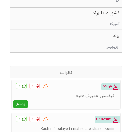
15
کشور مبدا برند
آمریکا
برند
اوریجینز
نظرات
۰
۰
فریده
کیفیتش وتاثیرش عالیه
پاسخ
۰
۰
Ghaznavi
Kash mil balaye in mahsulato sharzh konin