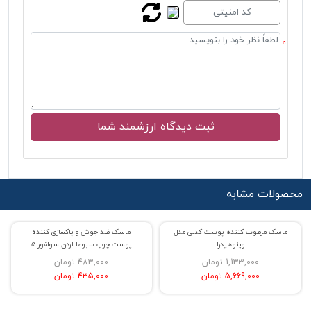
محصولات مشابه
ماسک مرطوب کننده پوست کدلی مدل
ماسک ضد جوش و پاکسازی کننده
% حراج -400
% حراج 10
وینوهیدرا
پوست چرب سبوما آردن سولفور 5
1,133,000 تومان
483,000 تومان
5,669,000 تومان
435,000 تومان