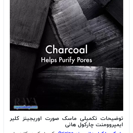
توضیحات تکمیلی ماسک صورت اوریجینز کلیر
ایمپروومنت چارکول هانی