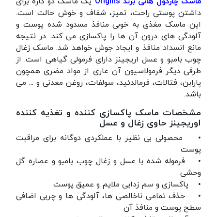
ماسک چارکول هانی برند Origins
یک ماسک دو کاره برای
داشتن پوستی راحت، تمیز، شفاف و خوش حالت است.
این ماسک مغذی به خوبی منافذ مسدود شده پوست و
آلودگی های درون آن ها را پاکسازی می کند. در نتیجه
مانع انسداد منافذ و ایجاد جوش خواهد شد. ماسک زغال
چوب بامبو و عسل اریجینز دارای فرمولی گیاهی است. از
طرفی دیگر فرمولاسیون آن عاری از مواد مضری همچون
پارابن، فتالات، فرمالدئید، سولفات، روغن معدنی و ... می
باشد.
مشخصات ماسک پاکسازی کننده و تغذیه کننده
اوریجینز حاوی زغال و عسل
• محصولی بی نظیر با عملکردی دوگانه برای مراقبت
پوست
• فرموله شده با عسل و زغال چوب بامبو و عصاره گل
وحشی
• پاکسازی و سم زدایی ملایم و عمیق پوست
• حذف تمامی ناخالصی ها، آلودگی ها و چربی اضافی
سطح پوست و منافذ آن