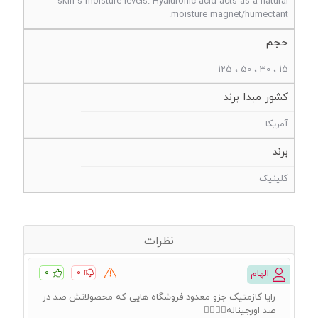
skin’s moisture levels. Hyaluronic acid acts as a natural
moisture magnet/humectant.
حجم
15 ، 30 ، 50 ، 125
کشور مبدا برند
آمریکا
برند
کلینیک
نظرات
۰
۰
الهام
رایا کازمتیک جزو معدود فروشگاه هایی که محصولاتش صد در
صد اورجیناله👌🏻👌🏻