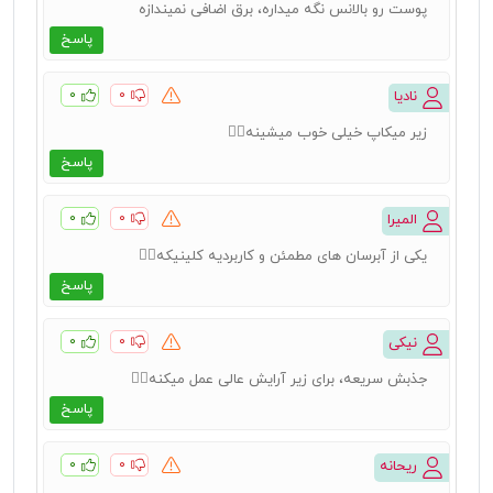
پوست رو بالانس نگه میداره، برق اضافی نمیندازه
پاسخ
۰
۰
نادیا
زیر میکاپ خیلی خوب میشینه👌🏻
پاسخ
۰
۰
المیرا
یکی از آبرسان های مطمئن و کاربردیه کلینیکه👌🏻
پاسخ
۰
۰
نیکی
جذبش سریعه، برای زیر آرایش عالی عمل میکنه👌🏻
پاسخ
۰
۰
ریحانه