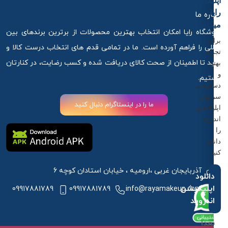
اپلیکیشن
رایا
درباره ما
میکاپ
فروشگاه رایا امکان انتخاب بهترین محصولات از برترین برندهای بین
برای
المللی را فراهم آورده است. ما در تمامی قدم های انتخاب درست کالا و
تجربه
خرید تا اطمینان از صحت کالای دریافت شده و کسب رضایت، در کنارتان
بهتر
و
هستیم.
دسترسی
سریع‌تر،
ما را در اینستاگرام دنبال کنید
اپلیکیشن
اندروید
را
دانلود
کنید.
آذربایجان غربی ،ارومیه ، خیابان استادان کوچه 6
دانلود
اپلیکیشن
09917881789
09917881789
info@rayamakeup.com
اندروید
بعدا