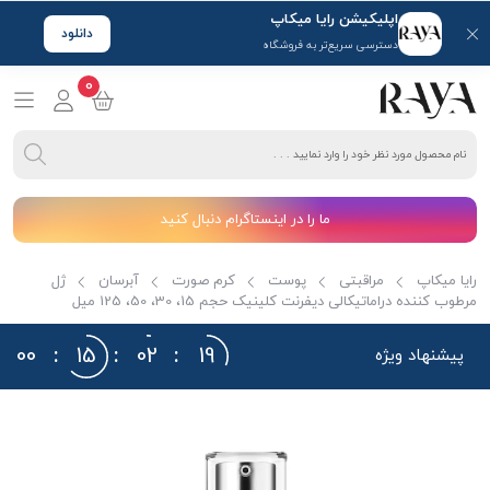
اپلیکیشن رایا میکاپ
دانلود
دسترسی سریع‌تر به فروشگاه
0
ما را در اینستاگرام دنبال کنید
رایا میکاپ
مراقبتی
پوست
کرم صورت
آبرسان
ژل
مرطوب کننده دراماتیکالی دیفرنت کلینیک حجم 15، 30، 50، 125 میل
00
:
15
:
02
:
18
پیشنهاد ویژه