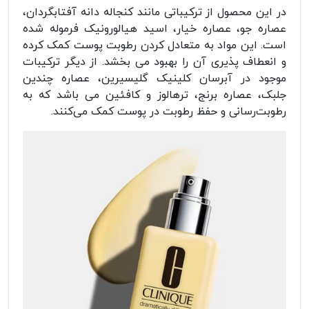
در این محصول از ترکیباتی مانند کنجاله دانه آفتابگردان،
عصاره جو، عصاره خیار، اسید هیالورونیک فرموله شده
است. این مواد به متعادل کردن رطوبت پوست کمک کرده
و انعطاف پذیری آن را بهبود می بخشد. از دیگر ترکیبات
موجود در آبرسان کلینیک گلیسیرین، عصاره چندین
جلبک، عصاره برنج، ترهالوز و کافئین می باشد که به
رطوبت‌رسانی و حفظ رطوبت در پوست کمک می‌کنند.