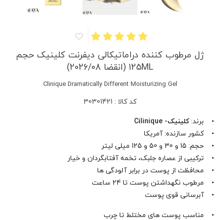
ژل مرطوب کننده دراماتیکالی دیفرنت کلینیک حجم
125ML (انقضا 2026/08)
Clinique Dramatically Different Moisturizing Gel
کد کالا : 30301421
• برند:
کلینیک- Cilinique
• کشور سازنده: آمریکا
• حجم: 15 و 30 و 50 و 125 میلی لیتر
• ترکیبی از عصاره جلبک، تخمه آفتابگردان و خیار
• محافظت از پوست در برابر آلودگی ها
• مرطوب نگهداشتن پوست تا 24 ساعت
• آبرسانی قوی پوست
• مناسب پوست های مختلط تا چرب