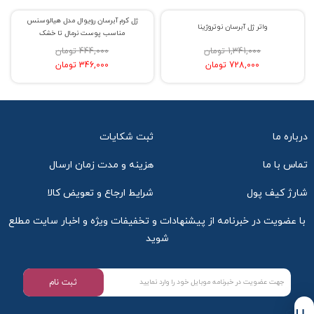
ژل کرم آبرسان رویوال مدل هیالوسنس
% حراج 46
% حراج 22
واتر ژل آبرسان نوتروژینا
مناسب پوست نرمال تا خشک
1,341,000 تومان
444,000 تومان
728,000 تومان
346,000 تومان
درباره ما
ثبت شکایات
تماس با ما
هزینه و مدت زمان ارسال
شارژ کیف پول
شرایط ارجاع و تعویض کالا
با عضویت در خبرنامه از پیشنهادات و تخفیفات ویژه و اخبار سایت مطلع
شوید
ثبت نام