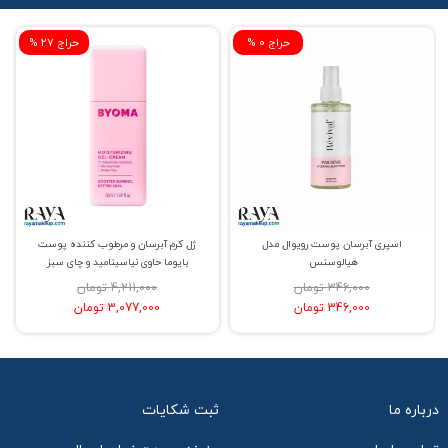
% حراج 0
% حراج 27
اسپری آبرسان پوست رویوال مدل
ژل کرم آبرسان و مرطوب کننده پوست
هیالوسنس
بایوما حاوی نیاسینامید و چای سبز
346,000 تومان
4,211,000 تومان
346,000 تومان
3,077,000 تومان
درباره ما
ثبت شکایات