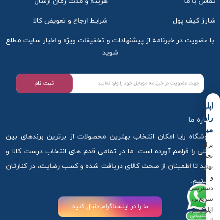
تماس با ما
هزینه و مدت زمان ارسال
شارژ کیف پول
شرایط ارجاع و تعویض کالا
با عضویت در خبرنامه از پیشنهادات و تخفیفات ویژه و اخبار سایت مطلع
شوید
ثبت نام
اپلیکیشن
رایا
درباره ما
میکاپ
فروشگاه رایا امکان انتخاب بهترین محصولات از برترین برندهای بین
برای
المللی را فراهم آورده است. ما در تمامی قدم های انتخاب درست کالا و
تجربه
خرید تا اطمینان از صحت کالای دریافت شده و کسب رضایت، در کنارتان
بهتر
و
هستیم.
دسترسی
سریع‌تر،
ما را در اینستاگرام دنبال کنید
اپلیکیشن