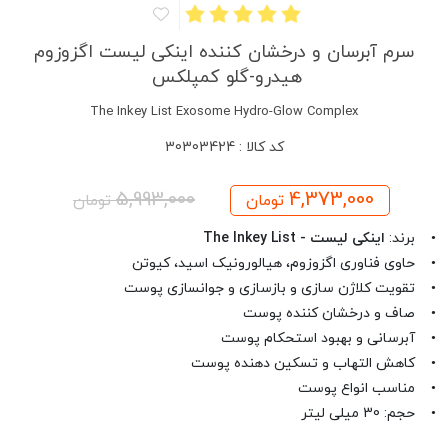
سرم آبرسان و درخشان کننده اینکی لیست اگزوزوم
هیدرو-گلو کمپلکس
The Inkey List Exosome Hydro-Glow Complex
کد کالا : 30303424
5,993,000
4,373,000
تومان
تومان
• برند:
اینکی لیست - The Inkey List
• حاوی فناوری اگزوزوم، هیالورونیک اسید، کیوتن
• تقویت کلاژن سازی و بازسازی و جوانسازی پوست
• صاف و درخشان کننده پوست
• آبرسانی و بهبود استحکام پوست
• کاهش التهاب و تسکین دهنده پوست
• مناسب انواع پوست
• حجم: 30 میلی لیتر