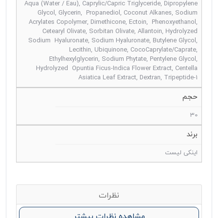
Aqua (Water / Eau), Caprylic/Capric Triglyceride, Dipropylene
Glycol, Glycerin, Propanediol, Coconut Alkanes, Sodium
Acrylates Copolymer, Dimethicone, Ectoin, Phenoxyethanol,
Cetearyl Olivate, Sorbitan Olivate, Allantoin, Hydrolyzed
Sodium Hyaluronate, Sodium Hyaluronate, Butylene Glycol,
Lecithin, Ubiquinone, CocoCaprylate/Caprate,
Ethylhexylglycerin, Sodium Phytate, Pentylene Glycol,
Hydrolyzed Opuntia Ficus-Indica Flower Extract, Centella
Asiatica Leaf Extract, Dextran, Tripeptide-1
حجم
30
برند
اینکی لیست
نظرات
مشاهده نظرات بیشتر