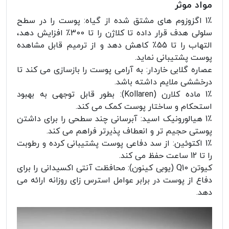
مواد موثر
1٪ اگزوزوم های مشتق شده از گیاه: پوست را در سطح
سلولی هدف قرار داده تا کلاژن را تا 300٪ افزایش دهد،
التهاب را تا 55٪ کاهش دهد و از ترمیم قابل مشاهده
پوست پشتیبانی نماید.
عصاره گلابی خاردار: به آرامی پوست را بازسازی می کند تا
درخششی ملایم داشته باشد.
1٪ ماده کلارن (Kollaren): بطور قابل توجهی به بهبود
استحکام و ساختار پوست کمک می کند.
1٪ هیالورونیک اسید: آبرسانی چند سطحی را برای داشتن
پوستی حجیم تر و انعطاف پذیرتر فراهم می کند.
1٪ اکتوئین: از سد دفاعی پوست پشتیبانی کرده و رطوبت
را تا 12 ساعت حفظ می کند.
کیوتن Q10 (یوبی کینون): محافظت آنتی اکسیدانی را برای
دفاع از پوست در برابر عوامل استرس زای روزانه ارائه می
دهد.