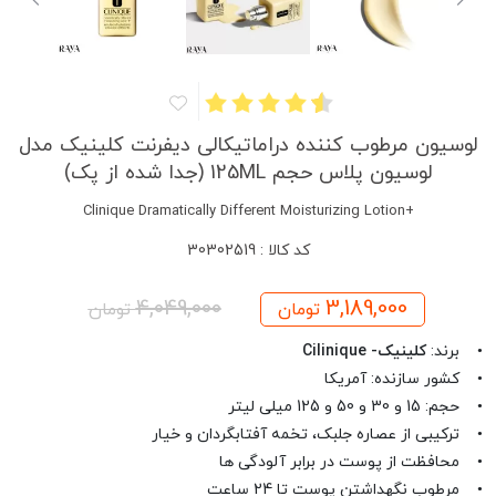
لوسیون مرطوب کننده دراماتیکالی دیفرنت کلینیک مدل
لوسیون پلاس حجم 125ML (جدا شده از پک)
+Clinique Dramatically Different Moisturizing Lotion
کد کالا : 30302519
4,049,000
3,189,000
تومان
تومان
• برند:
کلینیک- Cilinique
• کشور سازنده: آمریکا
• حجم: 15 و 30 و 50 و 125 میلی لیتر
• ترکیبی از عصاره جلبک، تخمه آفتابگردان و خیار
• محافظت از پوست در برابر آلودگی ها
• مرطوب نگهداشتن پوست تا 24 ساعت