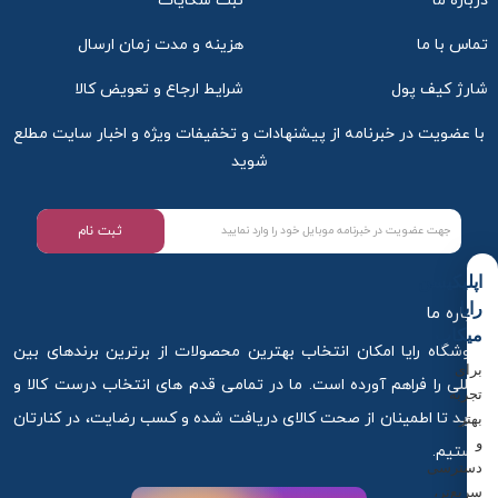
درباره ما
ثبت شکایات
تماس با ما
هزینه و مدت زمان ارسال
شارژ کیف پول
شرایط ارجاع و تعویض کالا
با عضویت در خبرنامه از پیشنهادات و تخفیفات ویژه و اخبار سایت مطلع
شوید
ثبت نام
اپلیکیشن
رایا
درباره ما
میکاپ
فروشگاه رایا امکان انتخاب بهترین محصولات از برترین برندهای بین
برای
المللی را فراهم آورده است. ما در تمامی قدم های انتخاب درست کالا و
تجربه
خرید تا اطمینان از صحت کالای دریافت شده و کسب رضایت، در کنارتان
بهتر
و
هستیم.
دسترسی
سریع‌تر،