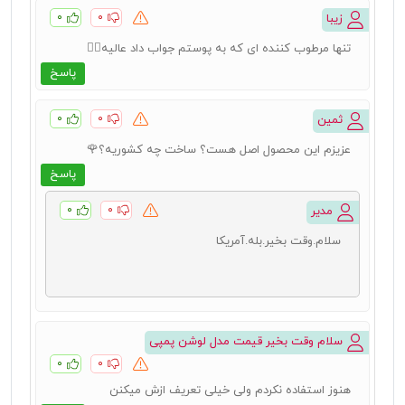
۰
۰
زیبا
تنها مرطوب کننده ای که به پوستم جواب داد عالیه👍🏻
پاسخ
۰
۰
ثمین
عزیزم این محصول اصل هست؟ ساخت چه کشوریه؟🌹
پاسخ
۰
۰
مدیر
سلام.وقت بخیر.بله.آمریکا
سلام وقت بخیر قیمت مدل لوشن پمپی
۰
۰
هنوز استفاده نکردم ولی خیلی تعریف ازش میکنن