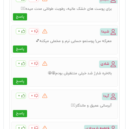
برای پوست های خشک عالیه، رطوبت طولانی مدت میده👌🏻
پاسخ
۰
۰
شیدا
معرکه س! پوستمو حسابی نرم و مخملی میکنه💕
پاسخ
۰
۰
شادی
بالاخره شارژ شد خیلی منتظرش بودم🤩🤩
پاسخ
۰
۰
آیدا
آبرسانی عمیق و ماندگار👌🏻
پاسخ
۰
۰
فاطمه شهدادی