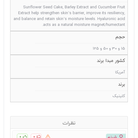
Sunflower Seed Cake, Barley Extract and Cucumber Fruit
Extract help strengthen skin’s barrier, improve its resiliency,
and balance and retain skin’s moisture levels. Hyaluronic acid
acts as a natural moisture magnet/humectant.
حجم
15 و 30 و 50 و 125
کشور مبدا برند
آمریکا
برند
کلینیک
نظرات
۰
۰
شبنم