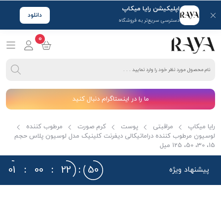
اپلیکیشن رایا میکاپ
دانلود
دسترسی سریع‌تر به فروشگاه
0
ما را در اینستاگرام دنبال کنید
رایا میکاپ
مراقبتی
پوست
کرم صورت
مرطوب کننده
لوسیون مرطوب کننده دراماتیکالی دیفرنت کلینیک مدل لوسیون پلاس حجم
15، 30، 50، 125 میل
01
:
00
:
22
:
49
پیشنهاد ویژه