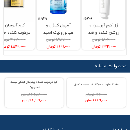
ژل کرم آبرسان و
آمپول کلاژن و
کرم آبرسان و
روشن کننده و ضد
هیالورونیک اسید
مرطوب کننده حلز
چروک پوست
آل این وان فارم
کو
1,904,000 تومان
1,787,000 تومان
3,270,000 تومان
1,399,000 تومان
1,699,000 تومان
1,549,000 تومان
پانتنول واتر نیدلی
استی (اصل)
in one اصل
محصولات مشابه
کرم مرطوب کننده پپتایدی اینکی لیست
% حراج 54
% حراج 24
ماسک خواب سیکا لانیژ حجم 10 میل
ضد چروک
966,000 تومان
6,588,000 تومان
449,000 تومان
4,999,000 تومان