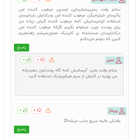
سلام وقت بخیرببخشیداین لوسین مرطوب کننده اس
یاآبرسان خیلیامیگن مرطوب کننده اس ودرکنارش بایدابرسان
استفاده کردابرسانیش کمه مرطوب کننده گیش زیاده من
برای پوست چرب میخوام بگیرم اگرکه مرطوب کننده اس
درکنارابرسان صدساعته ی کلینیک ممنون‌میشم راهنماییم
کنین که بتونم خریدکنم
پاسخ
۰
۰
مدیر
سلام وقت بخیر، آبرسانیش کمه اگه پوستتون دهیدراته
س بهتره در کنارش از سرم هیالورونیک استفاده کنید
۰
۰
پریناز
بافتش عالیه سریع جذب میشه😍
پاسخ