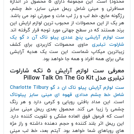
محدود) است. این مجموعه دارای 5 محصول در اندازه
مسافرتی و مینی شامل ریمل مینی سایز، خط چشم،
رژگونه مایع، خط لب و رژ لب مات و صورتی نود می باشد.
هر یک از این محصولات از محبوب ترین لوازم ارایش این
برند هستند که در سطح جهانی مورد توجه قرار گرفته اند.
ست لوازم آرایشی پنج عددی پیلو تاک آن د گو یک
شارلوت تیلبری
حاوی محصولات کاربردی برای کشف
زیباترین میکاپ شماست. این ست یک هدیه آرایشی
عالی برای همه افراد و همه جا خواهد بود.
معرفی ست لوازم آرایش 5 تکه شارلوت
تیلبری مدل Pillow Talk On The Go Kit
ست لوازم آرایش پیلو تاک ان د گو Charlotte Tilbury
شامل خط چشم مدادی قهوه ای مینی سایز پیلوتاک
است. این مداد بافتی رویایی و کرمی دارد و هر رنگ
چشمی را زیبا می کند. محصول بعدی ریمل مینی سایز
است که فرمول فوق العاده مشکی و تقویت کننده دارد.
این ریمل اثر بلند کننده و حجم دهنده داشته و راز مژه
های رویاهای شما خواهد بود. آیتم بعد، خط لب مینی