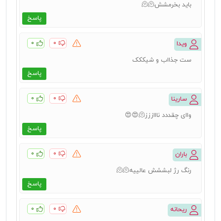
باید بخرمشش🫠🫠
پاسخ
۰
۰
ویدا
ست جذااب و شیککک
پاسخ
۰
۰
سارینا
واای چقددد ناااززز🫠😍😍
پاسخ
۰
۰
باران
رنگ رژ لبششش عالییه🫠🫠
پاسخ
۰
۰
ریحانه