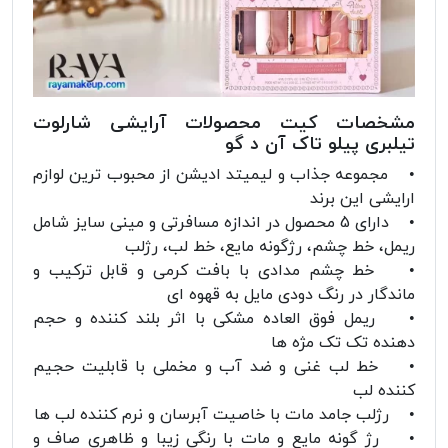
مشخصات کیت محصولات آرایشی شارلوت
تیلبری پیلو تاک آن د گو
• مجموعه جذاب و لیمیتد ادیشن از محبوب ترین لوازم
ارایشی این برند
• دارای 5 محصول در اندازه مسافرتی و مینی سایز شامل
ریمل، خط چشم، رژگونه مایع، خط لب، رژلب
• خط چشم مدادی با بافت کرمی و قابل ترکیب و
ماندگار در رنگ دودی مایل به قهوه ای
• ریمل فوق العاده مشکی با اثر بلند کننده و حجم
دهنده تک تک مژه ها
• خط لب غنی و ضد آب و مخملی با قابلیت حجیم
کننده لب
• رژلب جامد مات با خاصیت آبرسان و نرم کننده لب ها
• رژ گونه مایع و مات با رنگی زیبا و ظاهری صاف و