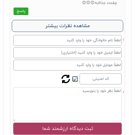
چقددد جذااابه😍😍😍
پاسخ
مشاهده نظرات بیشتر