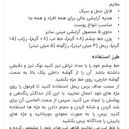
ملایم
• قابل حمل و سبک
• هدیه آرایشی عالی برای همه افراد و همه جا
• مناسب انواع پوست
• حاوی 5 محصول آرایشی مینی سایز
• وزن خط چشم (0.8 گرم)، خط لب (0.8 گرم)، رژلب (1.5
گرم)، ریمل (4 میلی لیتر)، رژگونه (5 میلی لیتر)
طرز استفاده
خط چشم خود را با مداد تراش تیز کنید نوک تیز و دقیقی
داشته باشد. آن را از گوشه داخلی پلک بالا به سمت
گوشه خارجی، روی خط مژه بکشید.
از سمت صاف برس ریمل استفاده کنید تا فرمول را روی
مژه های خود اعمال نمایید. با این کار حداکثر رنگدهی و
پوشش را ایجاد می کنید. سپس از سمت الماسی آن برای
بلند کردن و شانه کردن و حجم دادن به مژه ها استفاده
کنید. برس را به صورت عمودی بچرخانید و مژه های
پایینی را جداگانه برس بکشید.
با خط لب می توانید ظاهر لب های خود را مشخص کرده و