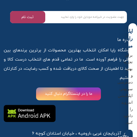
ثبت نام
اپلیکیشن
رایا
درباره ما
میکاپ
فروشگاه رایا امکان انتخاب بهترین محصولات از برترین برندهای بین
برای
المللی را فراهم آورده است. ما در تمامی قدم های انتخاب درست کالا و
تجربه
خرید تا اطمینان از صحت کالای دریافت شده و کسب رضایت، در کنارتان
بهتر
و
هستیم.
دسترسی
سریع‌تر،
ما را در اینستاگرام دنبال کنید
اپلیکیشن
اندروید
را
دانلود
کنید.
آذربایجان غربی ،ارومیه ، خیابان استادان کوچه 6
دانلود