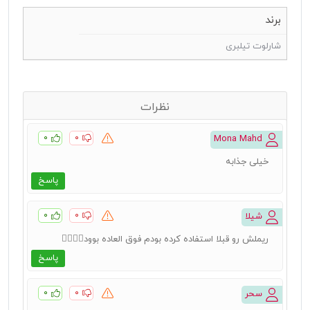
برند
شارلوت تیلبری
نظرات
۰
۰
Mona Mahd
خیلی جذابه
پاسخ
۰
۰
شیلا
ریملش رو قبلا استفاده کرده بودم فوق العاده بوود👌🏻👌🏻
پاسخ
۰
۰
سحر