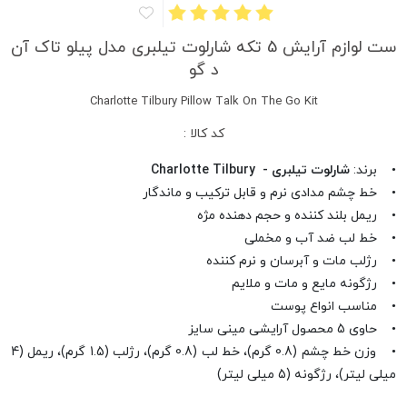
ست لوازم آرایش 5 تکه شارلوت تیلبری مدل پیلو تاک آن
د گو
Charlotte Tilbury Pillow Talk On The Go Kit
کد کالا :
• برند:
شارلوت تیلبری - Charlotte Tilbury
• خط چشم مدادی نرم و قابل ترکیب و ماندگار
• ریمل بلند کننده و حجم دهنده مژه
• خط لب ضد آب و مخملی
• رژلب مات و آبرسان و نرم کننده
• رژگونه مایع و مات و ملایم
• مناسب انواع پوست
• حاوی 5 محصول آرایشی مینی سایز
• وزن خط چشم (0.8 گرم)، خط لب (0.8 گرم)، رژلب (1.5 گرم)، ریمل (4
میلی لیتر)، رژگونه (5 میلی لیتر)