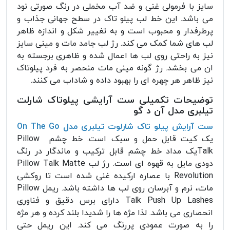
سایز با فرمولی غنی و ضد آب مخملی در رنگ صورتی نود
می باشد. این خط لب پیلو تاک در سطح جهانی جذاب و
پرطرفدار و محبوب است و به تغییر شکل و اندازه ظاهر
لب های شما کمک می کند. رژ لب جامد مات و مینی سایز
نیز به راحتی روی لب ها اعمال شده و ظاهری برجسته به
ان می بخشد. رژ گونه مینی مات منحصر به فرد پیلوتاک
نیز ظاهر هر چهره ای را بهبود داده و شاداب می کنند.
توضیحات تکمیلی ست آرایشی پیلوتاک شارلت
تیلبری مدل آن د گو
ست آرایش پیلو تاک شارلوت تیلبری مدل On The Go
یک کیت قابل حمل و سبک است. خط چشم Pillow
Talkیک مداد خط چشم قابل ترکیب و ماندگار در رنگ
دودی مایل به قهوه ای است. رژ لب Pillow Talk Matte
Revolution با عصاره ارکیده غنی شده است تا روکشی
مات، نرم و آبرسان روی لب ها داشته باشد. ریمل Pillow
Talk Push Up Lashes دارای برس دقیق و فناوری
انحصاری می باشد. لذا مژه ها را شدیدا بلند کرده و هر مژه
را به صورت عمودی پررنگ می کند. این ریمل حتی