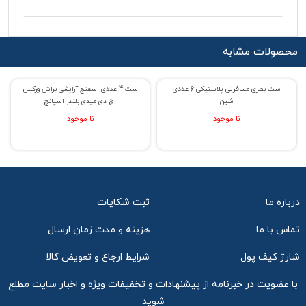
محصولات مشابه
ست بطری مسافرتی پلاستیکی 6 عددی
ست 4 عددی اسفنج آرایشی براش ورکس
% حراج 39
% حراج 23
شین
اچ دی میدی بلندر اسپانچ
نا موجود
نا موجود
درباره ما
ثبت شکایات
تماس با ما
هزینه و مدت زمان ارسال
شارژ کیف پول
شرایط ارجاع و تعویض کالا
با عضویت در خبرنامه از پیشنهادات و تخفیفات ویژه و اخبار سایت مطلع
شوید