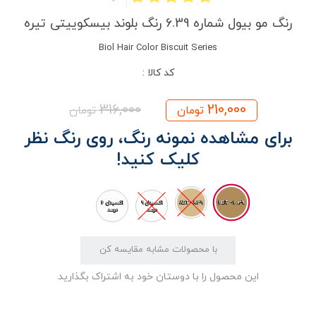
رنگ مو بیول شماره 6.39 رنگ بلوند بیسکوییتی تیره
Biol Hair Color Biscuit Series
کد کالا :
316,000
210,000
تومان
تومان
برای مشاهده نمونه رنگ، روی رنگ نظر
کلیک کنید!
6.39 - 6BT
8.39 - 8BT
اکسیدان 9
اکسیدان 6
درصد
درصد
با محصولات مشابه مقایسه کن
این محصول را با دوستان خود به اشتراک بگذارید