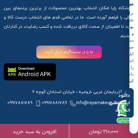
میکاپ
فروشگاه رایا امکان انتخاب بهترین محصولات از برترین برندهای بین
برای
المللی را فراهم آورده است. ما در تمامی قدم های انتخاب درست کالا و
تجربه
خرید تا اطمینان از صحت کالای دریافت شده و کسب رضایت، در کنارتان
بهتر
و
هستیم.
دسترسی
سریع‌تر،
ما را در اینستاگرام دنبال کنید
اپلیکیشن
اندروید
را
دانلود
کنید.
آذربایجان غربی ،ارومیه ، خیابان استادان کوچه 6
دانلود
اپلیکیشن
09917881789
09917881789
info@rayamakeup.com
اندروید
بعدا
210,000 تومان
افزودن به سبد خرید
تمامی حقوق مادی و معنوی این سایت متعلق به سایت رایا میکاپ می
طراحی توسط
آرمانیک
| مشاوره تبلیغاتی
مدیر
باشد.
وب