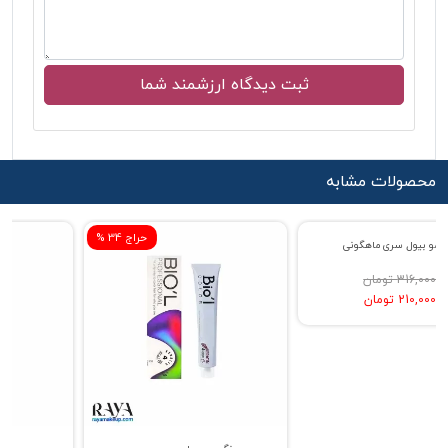
محصولات مشابه
% حراج 34
% حراج 34