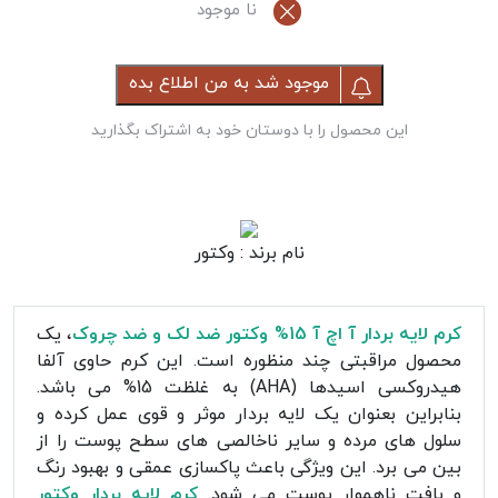
نا موجود
موجود شد به من اطلاع بده
این محصول را با دوستان خود به اشتراک بگذارید
نام برند :
وکتور
کرم لایه بردار آ اچ آ 15% وکتور ضد لک و ضد چروک
، یک
محصول مراقبتی چند منظوره است. این کرم حاوی آلفا
هیدروکسی اسیدها (AHA) به غلظت 15% می باشد.
بنابراین بعنوان یک لایه بردار موثر و قوی عمل کرده و
سلول های مرده و سایر ناخالصی های سطح پوست را از
بین می برد. این ویژگی باعث پاکسازی عمقی و بهبود رنگ
و بافت ناهموار پوست می شود.
کرم لایه ‌بردار وکتور