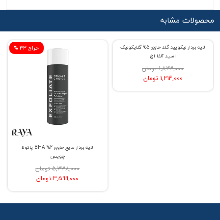
محصولات مشابه
لایه بردار لیکویید گلد حاوی 5% گلایکولیک
% حراج 33
% حراج 33
اسید آلفا اچ
1,823,000 تومان
1,214,000 تومان
لایه بردار مایع حاوی 2% BHA پائولا
چویس
5,338,000 تومان
3,599,000 تومان