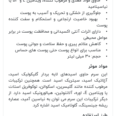
• حاوی مواد مغذی و مرطوب ‌کننده، ویتامین E و B3 یا
نیاسینامید
• جلوگیری از خشکی و تحریک و آسیب به پوست
• بهبود خاصیت ارتجاعی و استحکام و سفت کننده
پوست
• دارای اثرات آنتی ‌اکسیدانی و محافظت پوست در برابر
عوامل محیطی
• کاهش علائم پیری و حفظ سلامت و جوانی پوست
• مناسب برای انواع پوست حتی پوست ‌های حساس
• حجم: 30 میلی لیتر
مواد موثر
این سرم حاوی اسیدهای لایه بردار گلیکولیک اسید،
آزلائیک اسید، سیتریک اسید است. همچنین ترکیبات
مرطوب کننده مانند گلیسرین، اسکوالن، توکوفریل استات
یا ویتامین E، اوره، آلانتوئین، هیالورونیک اسید دارد. از
دیگر ترکیبات این سرم می توان به نیاسین آمید، عصاره
ریشه جینسینگ، گلوتامیک اسید اشاره کرد.
طرز استفاده