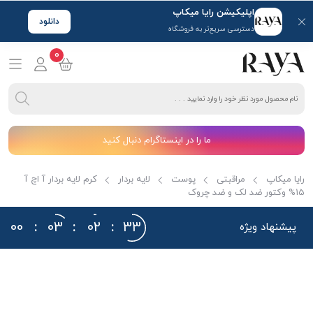
اپلیکیشن رایا میکاپ
دانلود
دسترسی سریع‌تر به فروشگاه
0
ما را در اینستاگرام دنبال کنید
رایا میکاپ
مراقبتی
پوست
لایه بردار
کرم لایه بردار آ اچ آ
15% وکتور ضد لک و ضد چروک
00
:
03
:
02
:
32
پیشنهاد ویژه