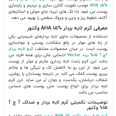
AHA 15%
موجب تقویت کلاژن سازی و ترمیم و بازسازی
پوست می شود. لذا لک های تیره، جای جوش و اسکارهای
آکنه، خطوط ریز و چین ‌و چروک سطحی را بهبود می دهد.
معرفی کرم لایه بردار AHA 15% وکتور
استفاده از محصولات حاوی لایه بردارهای شیمیایی یکی
از راه های موثر در رفع مشکلات پوستی و جوانسازی
پوست است. در میان محصولات مختلف،
کرم لایه بردار
آچ آ 15% برند Vector
انتخابی عالی برای همه افراد می
باشد. این کرم باعث لایه برداری ملایم و موثر از پوست
می شود. از این رو به کاهش لک‌ و تیرگی ها و علائم
پیری پوست کمک می کند. در نتیجه پوستتان را روشن،
شفاف، درخشان، یکدست و جوان تر می سازد. این کرم
لایه بردار برای انواع پوست حتی پوست ‌های حساس
مناسب می باشد.
توضیحات تکمیلی کرم لایه بردار و ضدلک آ چ آ
15% وکتور
کرم لایه‌ بردار وکتور AHA 15 درصد
حاوی مواد مغذی و