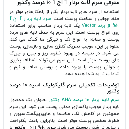
معرفی سرم لایه بردار آ اچ آ 10 درصد وکتور
استفاده از سرم های لایه بردار یکی از راهکارهای موثر در
حفظ جوانی و سلامت پوست است.
سرم لایه بردار آ اچ آ
10% از برند Vector
یک لایه بردار مناسب برای استفاده
روی انواع پوست است. این سرم به حذف لایه های مرده
پوست و مقابله با انواع لک و تیرگی ها کمک می کند.
علاوه بر این، موجب تحریک کلاژن سازی و بازسازی پوست
می شود. در نتیجه در بهبود خطوط ریز و چین و چروک
های پوست موثر است. این سرم می تواند انعطاف پذیری
و جوانی پوست را بهبود داده و پوستی صاف و نرم و
شاداب تر به شما هدیه دهد.
توضیحات تکمیلی سرم گلیکولیک اسید 10 درصد
وکتور
سرم لایه بردار 10 درصد AHA وکتور
بعنوان یک محصول
لایه بردار موجب پاکسازی عمقی پوست می شود. این سرم
همچنین در کاهش لک، ملاسما و هایپرپیگمنتاسیون و
خطوط سطحی پوست موثر است. بنابراین باعث یکنواخت
و سالم تر شدن پوست می شود.
سرم 10% ا اچ ا وکتور
با