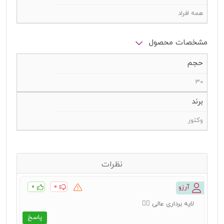
همه افراد
مشخصات محصول
حجم
30
برند
وکتور
نظرات
۰
۰
آرزو
لایه برداری عالی 👌🏻
پاسخ