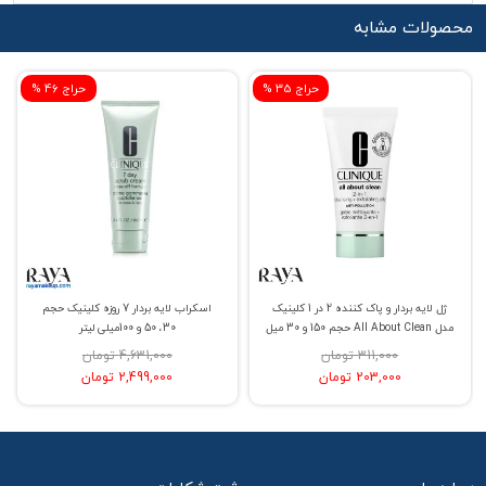
محصولات مشابه
% حراج 35
% حراج 46
ژل لایه بردار و پاک کننده 2 در 1 کلینیک
اسکراب لایه بردار 7 روزه کلینیک حجم
مدل All About Clean حجم 150 و 30 میل
30، 50 و 100میلی لیتر
311,000 تومان
4,631,000 تومان
203,000 تومان
2,499,000 تومان