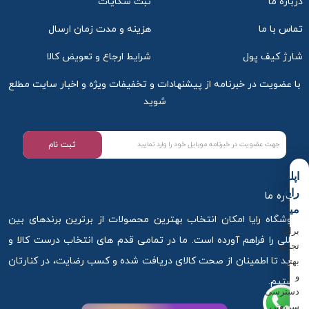
درباره ما
ثبت شکایات
تماس با ما
هزینه و مدت زمان ارسال
شارژ کیف پول
شرایط ارجاع و تعویض کالا
با عضویت در خبرنامه از پیشنهادات و تخفیفات ویژه و اخبار سایت مطلع
شوید
ثبت نام
اپلیکیشن
رایا
درباره ما
میکاپ
فروشگاه رایا امکان انتخاب بهترین محصولات از برترین برندهای بین
برای
المللی را فراهم آورده است. ما در تمامی قدم های انتخاب درست کالا و
تجربه
خرید تا اطمینان از صحت کالای دریافت شده و کسب رضایت، در کنارتان
بهتر
و
هستیم.
دسترسی
سریع‌تر،