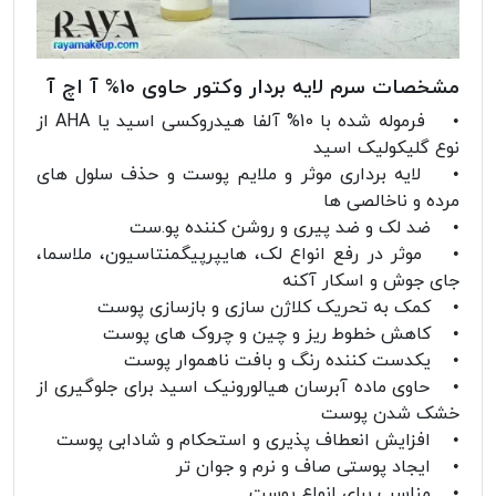
مشخصات سرم لایه بردار وکتور حاوی 10% آ اچ آ
• فرموله شده با 10% آلفا هیدروکسی اسید یا AHA از
نوع گلیکولیک اسید
• لایه برداری موثر و ملایم پوست و حذف سلول های
مرده و ناخالصی ها
• ضد لک و ضد پیری و روشن کننده پو.ست
• موثر در رفع انواع لک، هایپرپیگمنتاسیون، ملاسما،
جای جوش و اسکار آکنه
• کمک به تحریک کلاژن سازی و بازسازی پوست
• کاهش خطوط ریز و چین و چروک های پوست
• یکدست کننده رنگ و بافت ناهموار پوست
• حاوی ماده آبرسان هیالورونیک اسید برای جلوگیری از
خشک شدن پوست
• افزایش انعطاف پذیری و استحکام و شادابی پوست
• ایجاد پوستی صاف و نرم و جوان تر
• مناسب برای انواع پوست