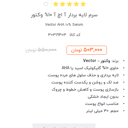
سرم لایه بردار آ اچ آ 10% وکتور
Vector AHA 10% Serum
کد کالا : 30319403
550,000
503,000
تومان
تومان
• برند:
وکتور – Vector
• حاوی 10% گلیکولیک اسید یا AHA
• لایه برداری و حذف سلول های مرده پوست
• ضد لک و روشن و یکدست کننده پوست
• بازسازی پوست و کاهش خطوط و چروک
• بدون ایجاد خشکی
• مناسب انواع پوست
• حجم: 30 میلی لیتر