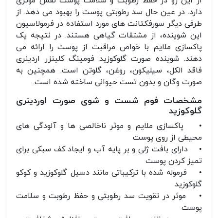
از این رو در حفظ رطوبت و سلامت پوست نفش موثری
دارد. در عین حال سد رطوبتی پوست را بهبود می دهد. از
طرفی دیگر سورفکتانت های مورد استفاده در فرمولاسیون
این شوینده، از مشتقات گیاهی هستند. در نتیجه یک
پاکسازی ملایم با خواص مراقبت از پوست را ارائه می
دهند. شوینده صورت گلوکوزید فومینگ کلینزر اردینری
فاقد الکل، سیلیکون، روغن، گلوتن است. همچنین به
صورت وگان و بدون تست حیوانی ساخته شده است.
مشخصات فوم شست و شوی صورت اوردینری
گلوکوزید
• پاکسازی ملایم و موثر ناخالصی ها و آلودگی های
محیطی از روی پوست
• دارای بافت ژلی و بر پایه آب و ایجاد کف سبکی برای
تمیز کردن پوست
• فرموله شده با ترکیباتی مانند دسیل گلوکوزید و کوکو
گلوکوزید
• موثر در تقویت سد رطوبتی و حفظ رطوبت و سلامت
پوست