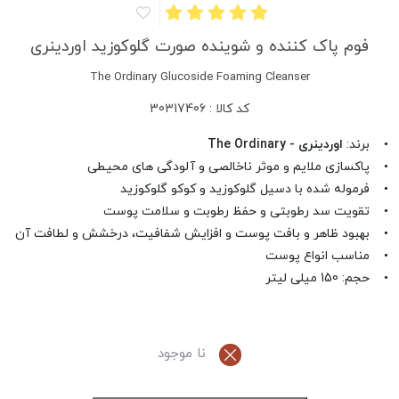
فوم پاک کننده و شوینده صورت گلوکوزید اوردینری
The Ordinary Glucoside Foaming Cleanser
کد کالا : 30317406
• برند:
اوردینری - The Ordinary
• پاکسازی ملایم و موثر ناخالصی و آلودگی های محیطی
• فرموله شده با دسیل گلوکوزید و کوکو گلوکوزید
• تقویت سد رطوبتی و حفظ رطوبت و سلامت پوست
• بهبود ظاهر و بافت پوست و افزایش شفافیت، درخشش و لطافت آن
• مناسب انواع پوست
• حجم: 150 میلی لیتر
نا موجود