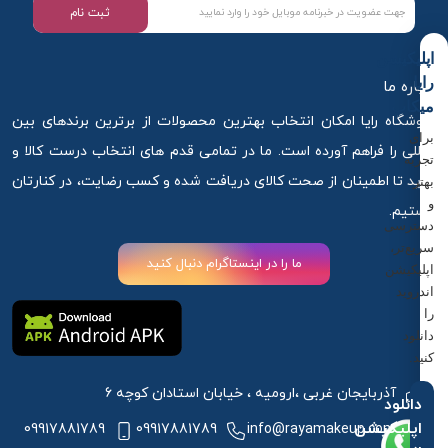
ثبت نام
اپلیکیشن
رایا
درباره ما
میکاپ
فروشگاه رایا امکان انتخاب بهترین محصولات از برترین برندهای بین
برای
المللی را فراهم آورده است. ما در تمامی قدم های انتخاب درست کالا و
تجربه
خرید تا اطمینان از صحت کالای دریافت شده و کسب رضایت، در کنارتان
بهتر
و
هستیم.
دسترسی
سریع‌تر،
ما را در اینستاگرام دنبال کنید
اپلیکیشن
اندروید
را
دانلود
کنید.
آذربایجان غربی ،ارومیه ، خیابان استادان کوچه 6
دانلود
اپلیکیشن
09917881789
09917881789
info@rayamakeup.com