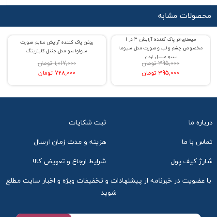
محصولات مشابه
میسلارواتر پاک کننده آرایش 3 در 1
روغن پاک کننده آرایش ملایم صورت
% حراج 0
% حراج 28
مخصوص چشم و لب و صورت مدل سبوما
سولواسو مدل جنتل کلینزینگ
سبو میسل آردن
395,000 تومان
1,017,000 تومان
395,000 تومان
728,000 تومان
درباره ما
ثبت شکایات
تماس با ما
هزینه و مدت زمان ارسال
شارژ کیف پول
شرایط ارجاع و تعویض کالا
با عضویت در خبرنامه از پیشنهادات و تخفیفات ویژه و اخبار سایت مطلع
شوید