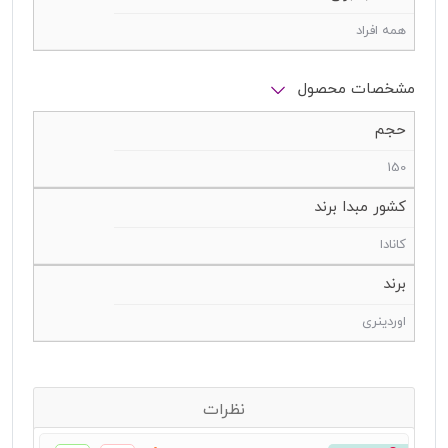
همه افراد
مشخصات محصول
حجم
150
کشور مبدا برند
کانادا
برند
اوردینری
نظرات