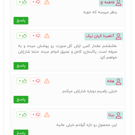
۰
۰
فاطمه ج
بنظر میرسه که خوبه
پاسخ
۰
۰
آناهیتا کیان نیک
عاشقشم مقدار کمی ازش کل صورت رو پوشش میده و به
صرفه است. پاکسازی کامل و عمیق انجام میده. حتما شارژش
خواهم کرد.
پاسخ
۰
۰
هاله
خیلی راضیم دوباره شارژش میکنم
پاسخ
۰
۰
بیتا
این محصول رو تازه گرفتم خیلی عالیه
پاسخ