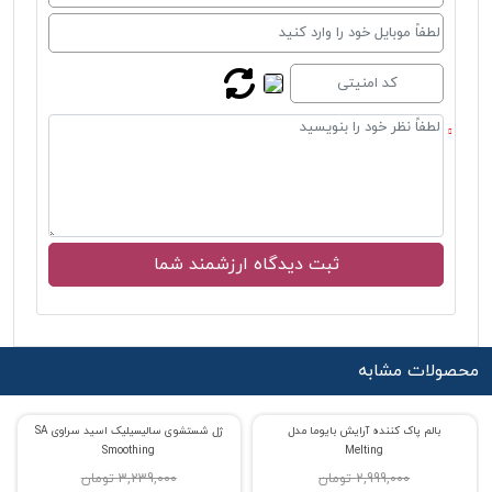
محصولات مشابه
بالم پاک کننده آرایش بایوما مدل
ژل شستشوی سالیسیلیک اسید سراوی SA
% حراج 45
% حراج 55
Smoothing
Melting
2,999,000 تومان
3,239,000 تومان