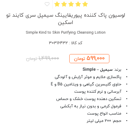
لوسیون پاک کننده پیوریفایینگ سیمپل سری کایند تو
اسکین
Simple Kind to Skin Purifying Cleansing Lotion
کد کالا : 30316432
1,499,000
599,000
تومان
تومان
• برند:
سیمپل – Simple
• پاکسازی ملایم و موثر آرایش و آلودگی
• حاوی گلیسرین گیاهی و ویتامین B5 و E
• آبرسانی و نرم کننده پوست
• تسکین دهنده پوست خشک و حساس
• فرمول کرمی و بدون نیاز به آبکشی
• مناسب انواع پوست
• حجم: 200 میلی لیتر