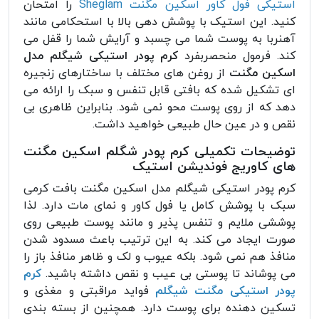
استیکی فول کاور اسکین مگنت Sheglam
را امتحان
کنید. این استیک با پوشش دهی بالا با استحکامی مانند
آهنربا به پوست شما می چسبد و آرایش شما را قفل می
کند. فرمول منحصربفرد
کرم پودر استیکی شیگلم مدل
اسکین مگنت
از روغن های مختلف با ساختارهای زنجیره
ای تشکیل شده که بافتی قابل تنفس و سبک را ارائه می
دهد که از روی پوست محو نمی شود. بنابراین ظاهری بی
نقص و در عین حال طبیعی خواهید داشت.
توضیحات تکمیلی کرم پودر شگلم اسکین مگنت
های کاوریج فوندیشن استیک
کرم پودر استیکی شیگلم مدل اسکین مگنت بافت کرمی
سبک با پوشش کامل یا فول کاور و نمای مات دارد. لذا
پوششی ملایم و تنفس پذیر و مانند پوست طبیعی روی
صورت ایجاد می کند. به این ترتیب باعث مسدود شدن
منافذ هم نمی شود. بلکه عیوب و لک و ظاهر منافذ باز را
می پوشاند تا پوستی بی عیب و نقص داشته باشید.
کرم
پودر استیکی مگنت شیگلم
فواید مراقبتی و مغذی و
تسکین دهنده برای پوست دارد. همچنین از بسته بندی