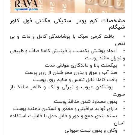
مشخصات کرم پودر استیکی مگنتی فول کاور
شیگلم
• بافت کرمی سبک با پوشانندگی کامل و مات و بی
نقص
• ایجاد پوشش یکدست با فینیش کاملا صاف و طبیعی
و نچرال مانند پوست
• پیگمنت بالا و ماندگاری طولانی مدت
• ضد آب و عرق و بدون محو شدن از روی پوست
• بافت کاملا قابل تنفس و ملایم روی پوست
• پوشاندن عیوب و تیرگی و لک و ظاهر منافذ باز
صورت
• بدون مسدود شدن منافذ پوست
• دارای فواید مراقبتی و مغذی و تسکین دهنده پوست
• بسته بندی جمع و جور و قابل حمل با قابلیت استفاده
آسان
• وگان و بدون تست حیوانی