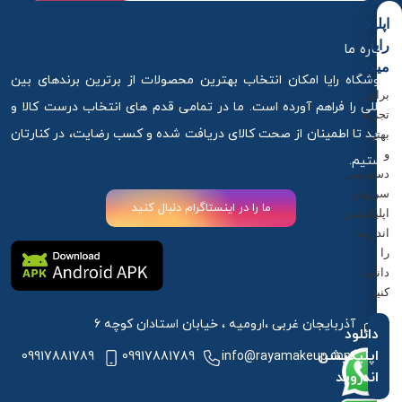
اپلیکیشن
رایا
درباره ما
میکاپ
فروشگاه رایا امکان انتخاب بهترین محصولات از برترین برندهای بین
برای
المللی را فراهم آورده است. ما در تمامی قدم های انتخاب درست کالا و
تجربه
خرید تا اطمینان از صحت کالای دریافت شده و کسب رضایت، در کنارتان
بهتر
و
هستیم.
دسترسی
سریع‌تر،
ما را در اینستاگرام دنبال کنید
اپلیکیشن
اندروید
را
دانلود
کنید.
آذربایجان غربی ،ارومیه ، خیابان استادان کوچه 6
دانلود
اپلیکیشن
09917881789
09917881789
info@rayamakeup.com
اندروید