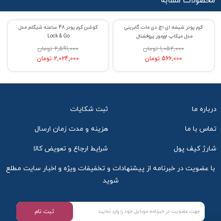
محصولات مشابه
کرم پودر شیشه ای اچ دی مات گابرینی
کوشن کرم‌ پودر 48 ساعته شیگلم مدل
% حراج 46
% حراج 22
مدل میکاپ اورمور پروفشنال
Lock & Go
1,052,000 تومان
2,591,000 تومان
566,000 تومان
2,024,000 تومان
درباره ما
ثبت شکایات
تماس با ما
هزینه و مدت زمان ارسال
شارژ کیف پول
شرایط ارجاع و تعویض کالا
با عضویت در خبرنامه از پیشنهادات و تخفیفات ویژه و اخبار سایت مطلع
شوید
ثبت نام