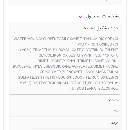
مشخصات محصول
مواد تشکیل دهنده
WATER/AQUA,CYCLOPENTASILOXANE,TITANIUM DIOXIDE (CI
77891),IRON OXIDES (CI
77492),TRIMETHYLSILOXYSILICATE,GLYCERIN,BUTYLENE
GLYCOL,IRON OXIDES(CI 77491),PEG/PPG-18/18
DIMETHICONE,PHENYL TRIMETHICONE,NYLON-
12,POLYMETHYLSILSESQUIOXANE,ACRYLATES/DIMETHICONE
COPOLYMER,PHENOXYETHANOL,MAGNESIUM
SULFATE,SYNTHETIC FLUORPHLOGOPITE,IRON OXIDES(CI
77499),DISTEARDIMONIUM HECTORITE,POLYGLYCERYL-3
DIISOSTEARATE,ALCOHOL,...
حجم
30
برند