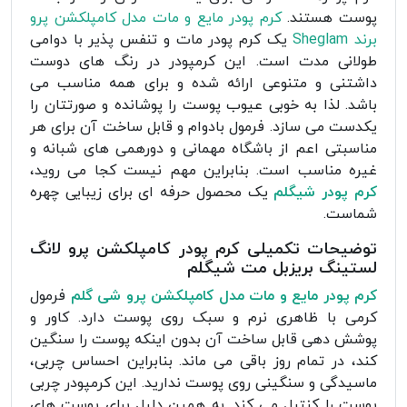
پوست هستند.
کرم پودر مایع و مات مدل کامپلکشن پرو
برند Sheglam
یک کرم پودر مات و تنفس پذیر با دوامی
طولانی مدت است. این کرمپودر در رنگ های دوست
داشتنی و متنوعی ارائه شده و برای همه مناسب می
باشد. لذا به خوبی عیوب پوست را پوشانده و صورتتان را
یکدست می سازد. فرمول بادوام و قابل ساخت آن برای هر
مناسبتی اعم از باشگاه مهمانی و دورهمی های شبانه و
غیره مناسب است. بنابراین مهم نیست کجا می روید،
کرم پودر شیگلم
یک محصول حرفه ای برای زیبایی چهره
شماست.
توضیحات تکمیلی کرم پودر کامپلکشن پرو لانگ
لستینگ بریزبل مت شیگلم
کرم پودر مایع و مات مدل کامپلکشن پرو شی گلم
فرمول
کرمی با ظاهری نرم و سبک روی پوست دارد. کاور و
پوشش دهی قابل ساخت آن بدون اینکه پوست را سنگین
کند، در تمام روز باقی می ماند. بنابراین احساس چربی،
ماسیدگی و سنگینی روی پوست ندارید. این کرمپودر چربی
پوست را کنترل می کند. به همین دلیل برای پوست های