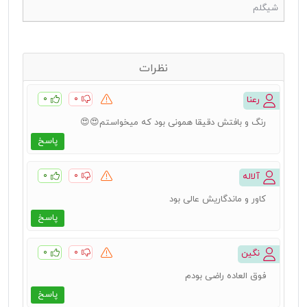
شیگلم
نظرات
۰
۰
رعنا
رنگ و بافتش دقیقا همونی بود که میخواستم😍😍
پاسخ
۰
۰
آلاله
کاور و ماندگاریش عالی بود
پاسخ
۰
۰
نگین
فوق العاده راضی بودم
پاسخ