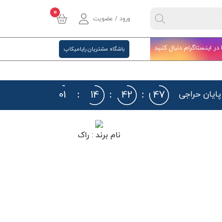
0
ورود / عضویت
ا در اینستاگرام دنبال کنید
باشگاه مشتریان رایامیکاپ
01
:
14
:
42
:
46
 پایان حراجی
نام برند :
راک