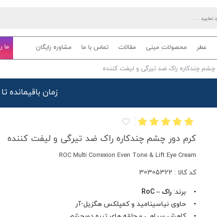
ما ر
عطر
محصولات مینی
مقالات
تماس با ما
مشاوره رایگان
 چشم چندکاره راک ضد تیرگی و لیفت کننده
زمان باقیمانده تا
کرم دور چشم چندکاره راک ضد تیرگی و لیفت کننده
ROC Multi Correxion Even Tone & Lift Eye Cream
کد کالا : 30305322
• برند:
راک – RoC
• حاوی نیاسینامید و کمپلکس هگزیل-آر
• کاهش سیاهی و حلقه های تیره دورچشم