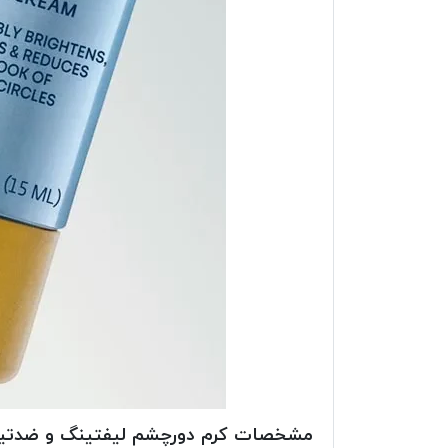
مشخصات کرم دورچشم لیفتینگ و ضدتی