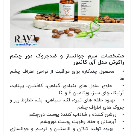
مشخصات سرم جوانساز و ضدچروک دور چشم
راکوتن مدل آی کانتور
• محصول چندکاره برای مراقبت از نواحی اطراف چشم
ها
• حاوی سلول های بنیادی گیاهی، کافئین، پپتاید،
آرنیکا، چای سبز، ویتامین E و C
• بهبود حلقه های تیره، لک، سیاهی، پف، خطوط ریز و
چروک های اطراف چشم
• روشن کننده و شاداب کننده پوست دورچشم
• آبرسانی و حفظ رطوبت پوست دورچشم
• بهبود تولید کلاژن و الاستین و ترمیم و جوانسازی