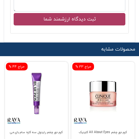
محصولات مشابه
% حراج 33
% حراج 44
کرم دور چشم All About Eyes کلینیک
کرم دور چشم رتینول سه کاره سام بای می