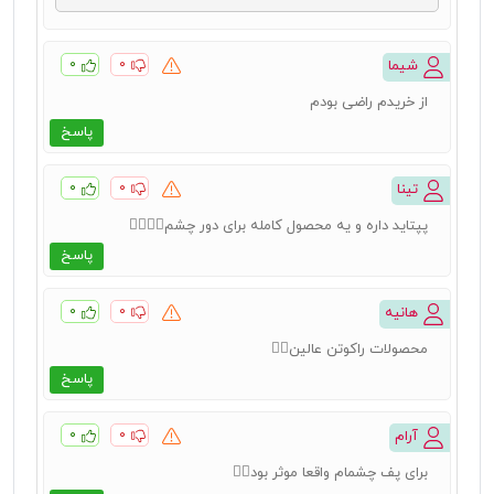
۰
۰
شیما
از خریدم راضی بودم
پاسخ
۰
۰
تینا
پپتاید داره و یه محصول کامله برای دور چشم👍🏻👍🏻
پاسخ
۰
۰
هانیه
محصولات راکوتن عالین👌🏻
پاسخ
۰
۰
آرام
برای پف چشمام واقعا موثر بود👍🏻