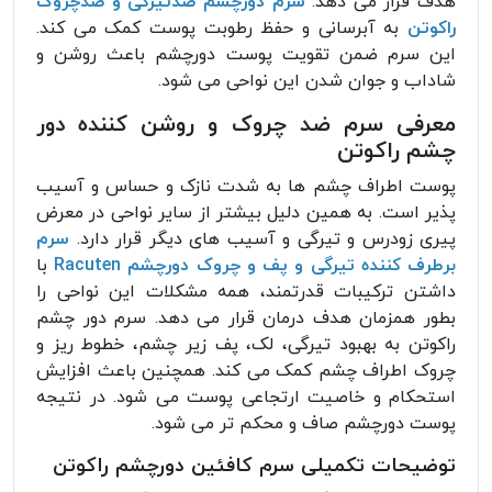
هدف قرار می دهد.
سرم دورچشم ضدتیرگی و ضدچروک
راکوتن
به آبرسانی و حفظ رطوبت پوست کمک می کند.
این سرم ضمن تقویت پوست دورچشم باعث روشن و
شاداب و جوان شدن این نواحی می شود.
معرفی سرم ضد چروک و روشن کننده دور
چشم راکوتن
پوست اطراف چشم ها به شدت نازک و حساس و آسیب
پذیر است. به همین دلیل بیشتر از سایر نواحی در معرض
پیری زودرس و تیرگی و آسیب های دیگر قرار دارد.
سرم
برطرف کننده تیرگی و پف و چروک دورچشم Racuten
با
داشتن ترکیبات قدرتمند، همه مشکلات این نواحی را
بطور همزمان هدف درمان قرار می دهد. سرم دور چشم
راکوتن به بهبود تیرگی، لک، پف زیر چشم، خطوط ریز و
چروک اطراف چشم کمک می کند. همچنین باعث افزایش
استحکام و خاصیت ارتجاعی پوست می شود. در نتیجه
پوست دورچشم صاف و محکم تر می شود.
توضیحات تکمیلی سرم کافئین دورچشم راکوتن