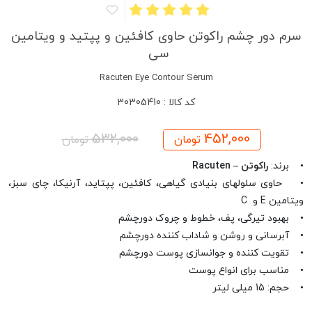
سرم دور چشم راکوتن حاوی کافئین و پپتید و ویتامین
سی
Racuten Eye Contour Serum
کد کالا : 30305410
532,000
452,000
تومان
تومان
• برند:
راکوتن – Racuten
• حاوی سلولهای بنیادی گیاهی، کافئین، پپتاید، آرنیکا، چای سبز،
ویتامین E و C
• بهبود تیرگی، پف، خطوط و چروک دورچشم
• آبرسانی و روشن و شاداب کننده دورچشم
• تقویت کننده و جوانسازی پوست دورچشم
• مناسب برای انواع پوست
• حجم: 15 میلی لیتر