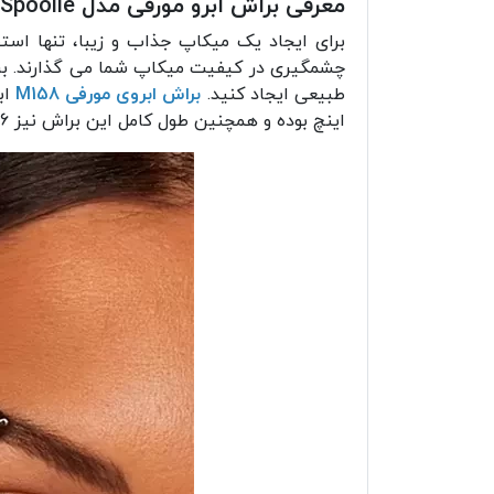
معرفی براش ابرو مورفی مدل M158 - Angle Liner/Spoolie
برای ایجاد یک میکاپ جذاب و زیبا، تنها استف
چشمگیری در کیفیت میکاپ شما می گذارند. برا
طبیعی ایجاد کنید.
براش ابروی مورفی M158
اینچ بوده و همچنین طول کامل این براش نیز 6 اینچ می باشد.