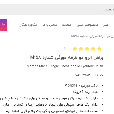
ما ر
عطر
محصولات مینی
مقالات
تماس با ما
مشاوره رایگان
و دو طرفه مورفی شماره M158
براش ابرو دو طرفه مورفی شماره M158
Morphe M158 - Angle Liner/Spoolie Eyebrow Brush
کد کالا : 30313703
• برند:
مورفی - Morphe
• مبدا برند: آمریکا
• دارای یک طرف براش مویی ظریف و محکم برای کشیدن خط چشم و .
• دارای یک طرف اسپولی برای ایجاد ابروهایی زیبا در کمترین زمان
• ساخته شده از موهای مصنوعی با کیفیت بالا و فوق العاده نرم