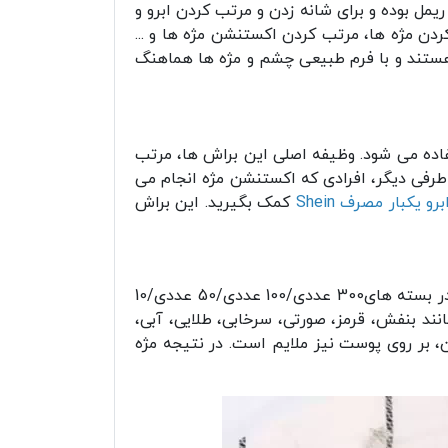
مل بوده و برای شانه زدن و مرتب کردن ابرو و
 کردن مژه ها، مرتب کردن اکستنشن مژه ها و ...
ستند و با فرم طبیعی چشم و مژه ها هماهنگ
تفاده می شود. وظیفه اصلی این براش ها، مرتب
 طرفی دیگر، افرادی که اکستنشن مژه انجام می
و یکبار مصرف Shein
کمک بگیرید. این براش
براش ابرو و مژه بسته 50 عددی شین براش های کریستالی و باکیفیتی هستند. این براش ها یکبار مصرف بوده و در بسته های300 عددی/100 عددی/50 عددی/10
انند بنفش، قرمز، صورتی، سرخابی، طلایی، آبی،
 بر روی پوست نیز ملایم است. در نتیجه مژه