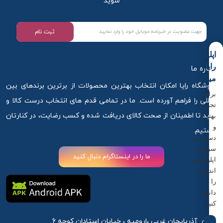
شوید
ثبت نام
اپلیکیشن
رایا
درباره ما
میکاپ
فروشگاه رایا امکان انتخاب بهترین محصولات از برترین برندهای بین
برای
المللی را فراهم آورده است. ما در تمامی قدم های انتخاب درست کالا و
تجربه
خرید تا اطمینان از صحت کالای دریافت شده و کسب رضایت، در کنارتان
بهتر
و
هستیم.
دسترسی
سریع‌تر،
ما را در اینستاگرام دنبال کنید
اپلیکیشن
اندروید
را
دانلود
کنید.
آذربایجان غربی ،ارومیه ، خیابان استادان کوچه 6