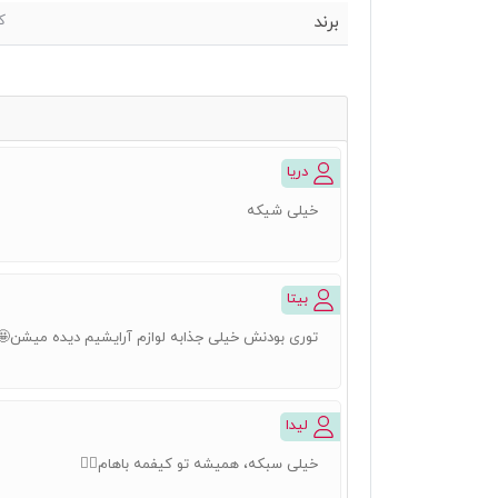
برند
ک
دریا
خیلی شیکه
بیتا
توری بودنش خیلی جذابه لوازم آرایشیم دیده میشن🤩
لیدا
خیلی سبکه، همیشه تو کیفمه باهام👌🏻