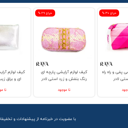
% حراج 30
% حراج 29
 پفی و راه راه
کیف لوازم آرایشی پارچه ای
کیف لوازم آرای
تی لادر
رنگ بنفش و زرد استی لادر
ای و براق زی
جود
نا موجود
نا مو
با عضویت در خبرنامه از پیشنهادات و تخفیفا