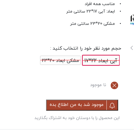
• مناسب همه افراد
• ابعاد: آبی 17*22 سانتی متر
• مشکی 20*23 سانتی متر
حجم مورد نظر خود را انتخاب کنید :
آبی ابعاد 22*17
مشکی ابعاد 20*23
نا موجود
موجود شد به من اطلاع بده
این محصول را با دوستان خود به اشتراک بگذارید