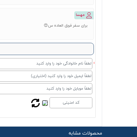
مهسا
برای سفر فوق العاده س😍
محصولات مشابه