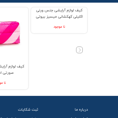
شی مرمری مدل
% حراج 33
% حراج 25
رول تارت
جود
کیف لوازم آرایشی جنس ورنی
کیف لوازم آرایشی
اکلیلی کهکشانی میسیز بیوتی
صورتی اس
نا موجود
نا مو
درباره ما
ثبت شکایات