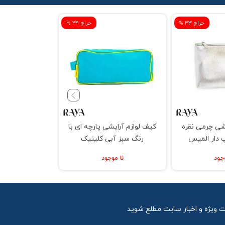
% حراج 33
% حراج 39
شی چرمی نقره
کیف لوازم آرایشی پارچه ای با
کیف لوازم آر
پ دار المیس
رنگ سبز آبی کلینیک
رنگ مشکی و 
لان
جود
نا موجود
نا م
ت ویژه و اخبار سایت مطلع شوید