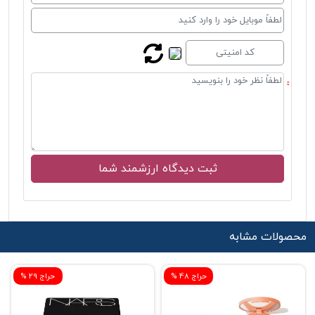
محصولات مشابه
% حراج 48
% حراج 29