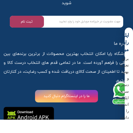
شوید
ثبت نام
اپلیکیشن
رایا
درباره ما
میکاپ
فروشگاه رایا امکان انتخاب بهترین محصولات از برترین برندهای بین
برای
المللی را فراهم آورده است. ما در تمامی قدم های انتخاب درست کالا و
تجربه
خرید تا اطمینان از صحت کالای دریافت شده و کسب رضایت، در کنارتان
بهتر
و
هستیم.
دسترسی
سریع‌تر،
ما را در اینستاگرام دنبال کنید
اپلیکیشن
اندروید
را
دانلود
کنید.