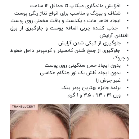
• افزایش ماندگاری میکاپ تا حداقل 12 ساعت
• شفاف و بیرنگ و مناسب برای انواع تناژ رنگی پوست
• ایجاد ظاهر مات و یکدست و بافت مخملی روی پوست
• جذب کننده چربی اضافه پوست و جلوگیری از برق
افتادن آرایش
• جلوگیری از کیکی شدن آرایش
• جلوگیری از جمع شدن کانسیلر و کرمپودر داخل خطوط
و چروک
• بدون ایجاد حس سنگینی روی پوست
• بدون ایجاد فلش بک نور هنگام عکاسی
• غیر جوش زا
• برنده جایزه بهترین پودر بیک
• وزن 29 ، 9.3 ، 3.5 و 1 گرم