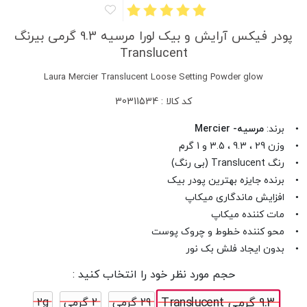
پودر فیکس آرایش و بیک لورا مرسیه 9.3 گرمی بیرنگ
Translucent
Laura Mercier Translucent Loose Setting Powder glow
کد کالا : 30311534
• برند:
مرسیه- Mercier
• وزن 29 ، 9.3 ، 3.5 و 1 گرم
• رنگ Translucent (بی رنگ)
• برنده جایزه بهترین پودر بیک
• افزایش ماندگاری میکاپ
• مات کننده میکاپ
• محو کننده خطوط و چروک پوست
• بدون ایجاد فلش بک نور
حجم مورد نظر خود را انتخاب کنید :
9.3 گرمی Translucent
29 گرمی
2 گرمی
2g