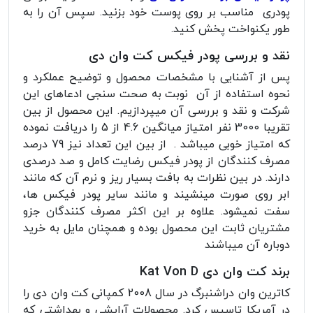
پودری مناسب بر روی پوست خود بزنید. سپس آن را به
طور یکنواخت پخش کنید.
نقد و بررسی پودر فیکس کت وان دی
پس از آشنایی با مشخصات محصول و توضیح عملکرد و
نحوه استفاده از آن نوبت به صحت سنجی ادعاهای این
شرکت و نقد و بررسی آن میپردازیم. این محصول از بین
تقریبا 3000 نفر امتیاز میانگین 4.6 از 5 را دریافت نموده
که امتیاز خوبی میباشد . از بین این تعداد نیز 79 درصد
مصرف کنندگان از پودر فیکس رضایت کامل و صد درصدی
دارند. در بین نظرات به بافت بسیار ریز و نرم آن که مانند
ابر روی صورت مینشیند و مانند سایر پودر فیکس ها،
سفت نمیشود. علاوه بر این اکثر مصرف کنندگان جزو
مشتریان ثابت این محصول بوده و همچنان مایل به خرید
دوباره آن میباشند
برند کت وان دی Kat Von D
کاترین وان دراشنبرگ در سال 2008 کمپانی کت وان دی را
در آمریکا تاسیس کرد. محصولات آرایشی و بهداشتی که