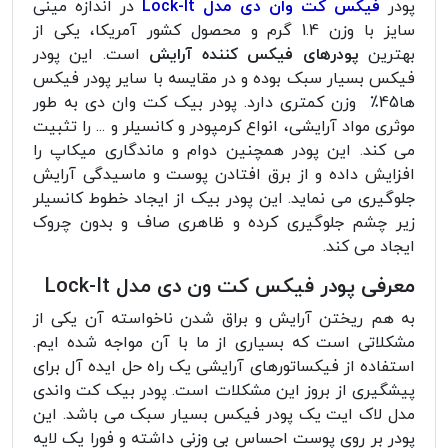
پودر
فیکس کت وان دی مدل Lock-It
در اندازه مینی
سایز با وزن 1.4 گرم و محصول کشور آمریکا، یکی از
بهترین
پودرهای فیکس کننده آرایش
است. این پودر
فیکس بسیار سبک بوده و در مقایسه با سایر پودر فیکس
ها45٪ وزن کمتری دارد. پودر بیک کت وان دی به طور
موثری مواد آرایشی، انواع کرمپودر و کانسیلر و ... را تثبیت
می کند. این پودر همچنین دوام و ماندگاری میکاپ را
افزایش داده و از برق افتادن پوست و ماسیدگی آرایش
جلوگیری می نماید. این پودر بیک از ایجاد خطوط کانسیلر
زیر چشم جلوگیری کرده و ظاهری صاف و بدون چروک
ایجاد می کند.
معرفی پودر فیکس کت ون دی مدل Lock-It
به هم ریختن آرایش و براق شدن ناخواسته آن یکی از
مشکلاتی است که بسیاری از ما با آن مواجه شده ایم.
استفاده از فیکساتورهای آرایشی یک راه حل ایده آل برای
پیشگیری از بروز این مشکلات است. پودر بیک کت واندی
مدل لاک ایت یک پودر فیکس بسیار سبک می باشد. این
پودر بر روی پوست احساس بی وزنی داشته و فورا یک لایه