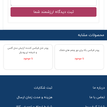
محصولات مشابه
پودر شل فیکس کننده آرایش مدل گلس
% حراج 29
% حراج 17
پودر فیکس بکا برای دور چشم های خشک
و شیشه ای رودیال
نا موجود
نا موجود
درباره ما
ثبت شکایات
تماس با ما
هزینه و مدت زمان ارسال
شارژ کیف پول
شرایط ارجاع و تعویض کالا