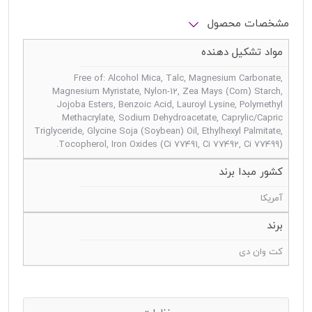
مشخصات محصول
مواد تشکیل دهنده
Free of: Alcohol Mica, Talc, Magnesium Carbonate,
Magnesium Myristate, Nylon-12, Zea Mays (Corn) Starch,
Jojoba Esters, Benzoic Acid, Lauroyl Lysine, Polymethyl
Methacrylate, Sodium Dehydroacetate, Caprylic/Capric
Triglyceride, Glycine Soja (Soybean) Oil, Ethylhexyl Palmitate,
Tocopherol, Iron Oxides (Ci 77491, Ci 77492, Ci 77499).
کشور مبدا برند
آمریکا
برند
کت وان دی