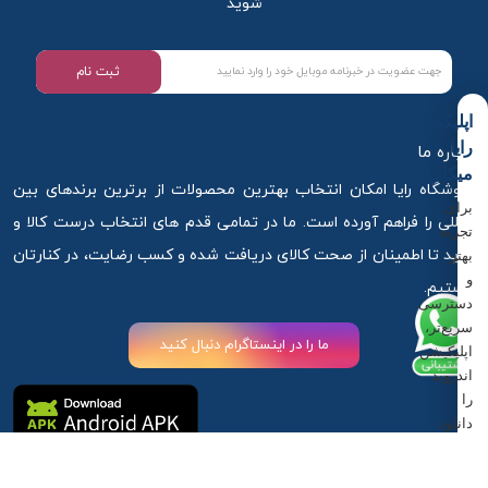
شوید
ثبت نام
اپلیکیشن
رایا
درباره ما
میکاپ
فروشگاه رایا امکان انتخاب بهترین محصولات از برترین برندهای بین
برای
المللی را فراهم آورده است. ما در تمامی قدم های انتخاب درست کالا و
تجربه
خرید تا اطمینان از صحت کالای دریافت شده و کسب رضایت، در کنارتان
بهتر
و
هستیم.
دسترسی
سریع‌تر،
ما را در اینستاگرام دنبال کنید
اپلیکیشن
اندروید
را
دانلود
کنید.
آذربایجان غربی ،ارومیه ، خیابان استادان کوچه 6