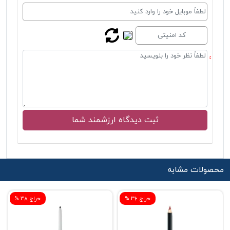
محصولات مشابه
% حراج 36
% حراج 38