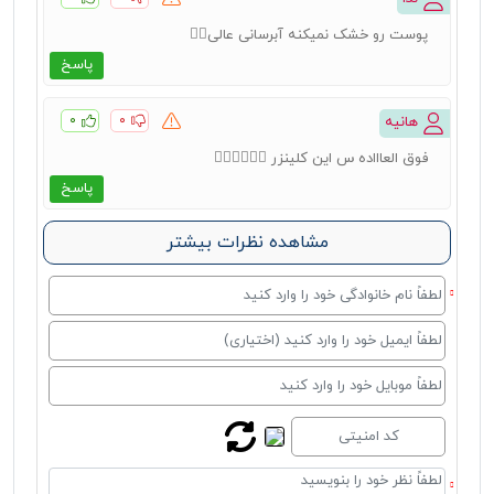
پوست رو خشک نمیکنه آبرسانی عالی👍🏻
پاسخ
۰
۰
هانیه
فوق العاااده س این کلینزر 👌🏻👌🏻👌🏻
پاسخ
مشاهده نظرات بیشتر