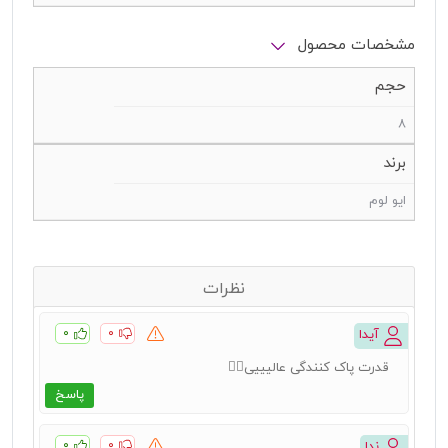
مشخصات محصول
حجم
8
برند
ایو لوم
نظرات
۰
۰
آیدا
قدرت پاک کنندگی عالیییی👍🏻
پاسخ
۰
۰
ندا