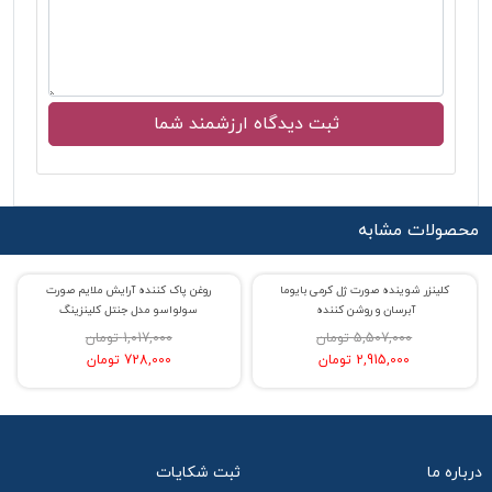
محصولات مشابه
کلینزر شوینده صورت ژل کرمی بایوما
روغن پاک کننده آرایش ملایم صورت
% حراج 47
% حراج 28
آبرسان و روشن کننده
سولواسو مدل جنتل کلینزینگ
5,507,000 تومان
1,017,000 تومان
2,915,000 تومان
728,000 تومان
درباره ما
ثبت شکایات