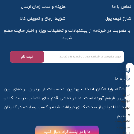
تماس با ما
هزینه و مدت زمان ارسال
شارژ کیف پول
شرایط ارجاع و تعویض کالا
با عضویت در خبرنامه از پیشنهادات و تخفیفات ویژه و اخبار سایت مطلع
شوید
ثبت نام
اپلیکیشن
رایا
درباره ما
میکاپ
فروشگاه رایا امکان انتخاب بهترین محصولات از برترین برندهای بین
برای
المللی را فراهم آورده است. ما در تمامی قدم های انتخاب درست کالا و
تجربه
خرید تا اطمینان از صحت کالای دریافت شده و کسب رضایت، در کنارتان
بهتر
و
هستیم.
دسترسی
سریع‌تر،
ما را در اینستاگرام دنبال کنید
اپلیکیشن