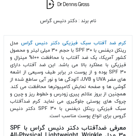
نام برند :
دکتر دنیس گراس
کرم ضد آفتاب سبک فیزیکی دکتر دنیس گراس
مدل
رینکل دیفنس با SPF 30 با حجم 30 میلی لیتر و محصول
کشور آمریکا، یک ضد آفتاب با محافظت 100% مینرال و
فیزیکی با عملکرد بالا می باشد. این ضد آفتاب دارای
SPF 30 بوده و از پوست در برابر طیف وسیعی از اشعه
های مضر UVA و UVB، آلودگی ها و نور آبی ساطع شده از
گوشی ها و صفحه نمایش کامپیوترها محافظت می کند.
همچنین از بروز علائم پیری زودرس و خطوط ریز و چین و
چروک های پوستی جلوگیری می نماید. کرم ضدآفتاب
سبک فیزیکی رینکل دیفنس با SPF 30 دکتر دنیس
گروس برای انواع پوست مناسب است.
معرفی ضدآفتاب دکتر دنیس گراس با SPF
30 مدل All-Physical Lightweight Wrinkle