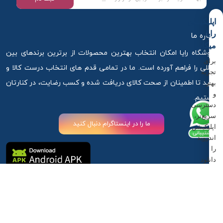
اپلیکیشن
رایا
درباره ما
میکاپ
فروشگاه رایا امکان انتخاب بهترین محصولات از برترین برندهای بین
برای
المللی را فراهم آورده است. ما در تمامی قدم های انتخاب درست کالا و
تجربه
خرید تا اطمینان از صحت کالای دریافت شده و کسب رضایت، در کنارتان
بهتر
و
هستیم.
دسترسی
سریع‌تر،
ما را در اینستاگرام دنبال کنید
اپلیکیشن
اندروید
را
دانلود
کنید.
آذربایجان غربی ،ارومیه ، خیابان استادان کوچه 6
دانلود
اپلیکیشن
09917881789
09917881789
info@rayamakeup.com
اندروید