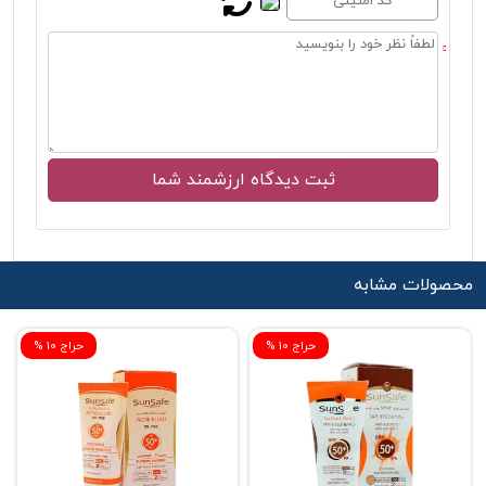
محصولات مشابه
% حراج 10
% حراج 10