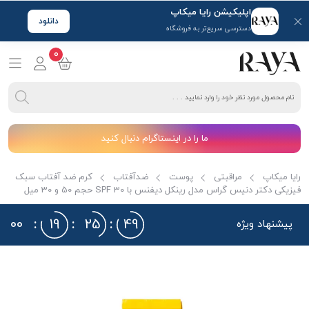
اپلیکیشن رایا میکاپ
دانلود
دسترسی سریع‌تر به فروشگاه
0
ما را در اینستاگرام دنبال کنید
رایا میکاپ
مراقبتی
پوست
ضدآفتاب
کرم ضد آفتاب سبک
فیزیکی دکتر دنیس گراس مدل رینکل دیفنس با SPF 30 حجم 50 و 30 میل
00
:
19
:
25
:
48
پیشنهاد ویژه