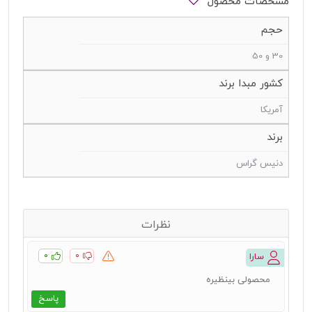
مشخصات محصول
حجم
30 و 50
کشور مبدا برند
آمریکا
برند
دنیس گراس
نظرات
۰
۰
سارا
محصولی بینظیره
پاسخ