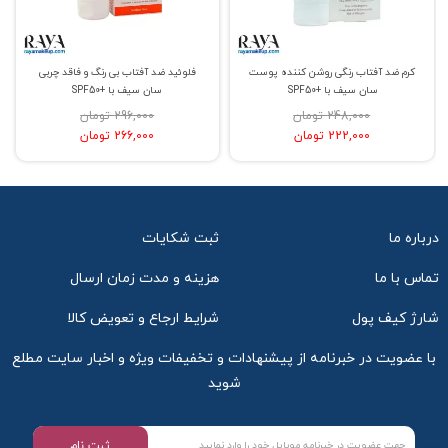
کرم ضد آفتاب رنگی روشن کننده پوست
فلوئید ضد آفتاب بی رنگ و فاقد چربی
سان سیف با +SPF50
سان سیف با +SPF50
248,000 تومان
296,000 تومان
222,000 تومان
266,000 تومان
درباره ما
ثبت شکایات
تماس با ما
هزینه و مدت زمان ارسال
شارژ کیف پول
شرایط ارجاع و تعویض کالا
با عضویت در خبرنامه از پیشنهادات و تخفیفات ویژه و اخبار سایت مطلع
شوید
ثبت نام