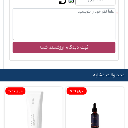
محصولات مشابه
% حراج 19
% حراج 27