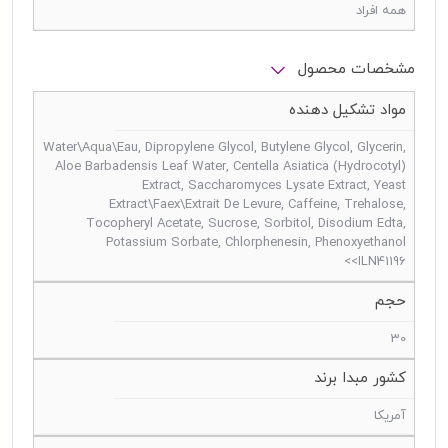
همه افراد
مشخصات محصول
مواد تشکیل دهنده
Water\Aqua\Eau, Dipropylene Glycol, Butylene Glycol, Glycerin,
Aloe Barbadensis Leaf Water, Centella Asiatica (Hydrocotyl)
Extract, Saccharomyces Lysate Extract, Yeast
Extract\Faex\Extrait De Levure, Caffeine, Trehalose,
Tocopheryl Acetate, Sucrose, Sorbitol, Disodium Edta,
Potassium Sorbate, Chlorphenesin, Phenoxyethanol
<ILN41196>
حجم
30
کشور مبدا برند
آمریکا