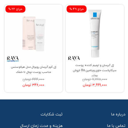
% حراج 49
% حراج 22
ژل آبرسان و ترمیم کننده پوست
ژل کرم آبرسان رویوال مدل هیالوسنس
سیکاپلاست حاوی ویتامین B5 لاروش
مناسب پوست نرمال تا خشک
پوزای
7,778,000 تومان
444,000 تومان
3,999,000 تومان
346,000 تومان
درباره ما
ثبت شکایات
تماس با ما
هزینه و مدت زمان ارسال