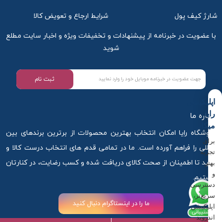
شارژ کیف پول
شرایط ارجاع و تعویض کالا
با عضویت در خبرنامه از پیشنهادات و تخفیفات ویژه و اخبار سایت مطلع
شوید
ثبت نام
اپلیکیشن
رایا
درباره ما
میکاپ
فروشگاه رایا امکان انتخاب بهترین محصولات از برترین برندهای بین
برای
المللی را فراهم آورده است. ما در تمامی قدم های انتخاب درست کالا و
تجربه
خرید تا اطمینان از صحت کالای دریافت شده و کسب رضایت، در کنارتان
بهتر
و
هستیم.
دسترسی
سریع‌تر،
ما را در اینستاگرام دنبال کنید
اپلیکیشن
اندروید