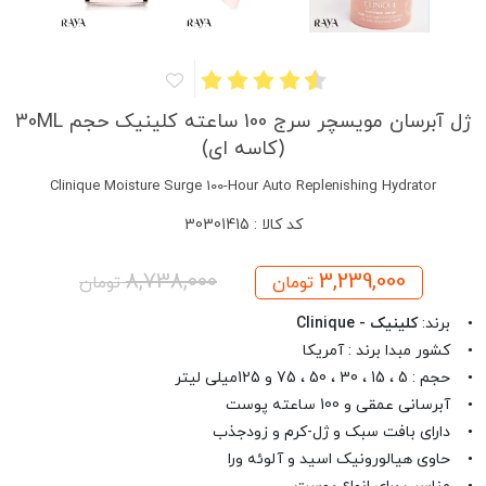
ژل آبرسان مویسچر سرج 100 ساعته کلینیک حجم 30ML
(کاسه ای)
Clinique Moisture Surge 100-Hour Auto Replenishing Hydrator
کد کالا : 30301415
8,738,000
3,239,000
تومان
تومان
• برند:
کلینیک - Clinique
• کشور مبدا برند : آمریکا
• حجم : 5 ، 15 ، 30 ، 50 ، 75 و 125میلی لیتر
• آبرسانی عمقی و 100 ساعته پوست
• دارای بافت سبک و ژل-کرم و زودجذب
• حاوی هیالورونیک اسید و آلوئه ‌ورا