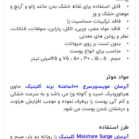
• قابل استفاده برای نقاط خشک بدن مانند زانو و آرنچ و
موهای خشک و وز
• فاقد ترکیبات حساسیت زا
• فاقد مواد مضر، چربی، الکل، پارابن، سولفات، فتالات،
عطر و روغن های معدنی
• بدون تست بر روی حیوانات
• مناسب برای انواع پوست
• حجم : 5 ، 15 ، 30 ، 50 ، 75 و 125میلی لیتر
مواد موثر
آبرسان مویسچرسرج 100ساعته برند کلینیک
حاوی
هیالورونیک اسید و آلوئه ‌ورا می باشد و به سرعت خشکی
و کم آبی پوست را برطرف نموده و موجب افزایش طراوت
و درخشان شدن پوست می شود.
طرز استفاده
آبرسان Moisture Surge کلینیک
را روزانه دو بار، صبح و