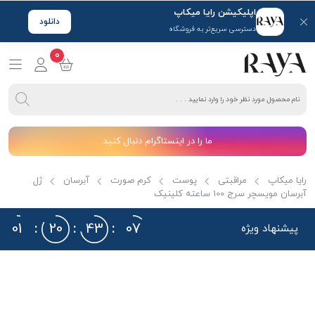
اپلیکیشن رایا میکاپ
دانلود
دسترسی سریع‌تر به فروشگاه
0
ما را در اینستاگرام دنبال کنید
رایا میکاپ
مراقبتی
پوست
کرم صورت
آبرسان
ژل
آبرسان مویسچر سرج 100 ساعته کلینیک
01
:
20
:
43
:
06
پیشنهاد ویژه