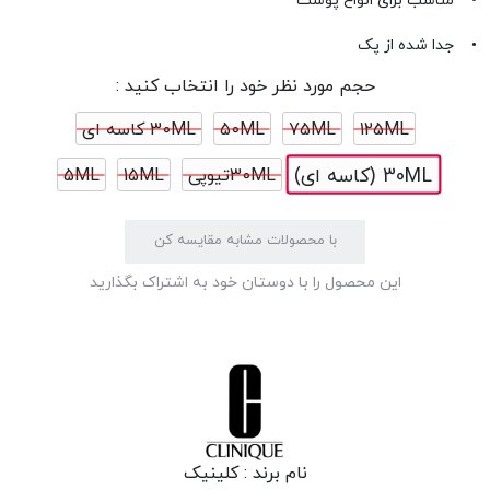
• مناسب برای انواع پوست
• جدا شده از پک
حجم مورد نظر خود را انتخاب کنید :
125ML
75ML
50ML
30ML کاسه ای
30ML (کاسه ای)
30MLتیوپی
15ML
5ML
با محصولات مشابه مقایسه کن
این محصول را با دوستان خود به اشتراک بگذارید
نام برند :
کلینیک