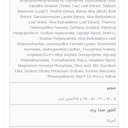
Acryloyldimethyltaurate/Vp Copolymer, Hydroxyethyl Urea,
Camellia Sinensis (Green Tea) Leaf Extract, Silybum
Marianum (Lady'S Thistle) Extract, Betula Alba (Birch) Bark
Extract, Saccharomyces Lysate Extract, Aloe Barbadensis
Leaf Water, Aloe Barbadensis Leaf Extract, Thermus
Thermophillus Ferment, Caffeine, Sorbitol, Palmitoyl
Hexapeptide-12, Sodium Hyaluronate, Caprylyl Glycol, Oleth-10,
Sodium Polyaspartate, Aloe Barbadensis Leaf
Polysaccharides, Lactobacillus Ferment Lysate, Saccharide
Isomerate, Hydrogenated Lecithin, Tocopheryl Acetate,
Acrylates/C10-30 Alkyl Acrylate Crosspolymer, Glyceryl
Polymethacrylate, Tromethamine, Peg-8, Hexylene Glycol,
Magnesium Ascorbyl Phosphate, Citric Acid, Bht, Disodium
Edta, Sodium Citrate, Potassium Sorbate, Sodium Benzoate,
Phenoxyethanol, Red 4 (Ci 14700), Yellow
حجم
5 ، 15 ، 30 ، 50 ، 75 و 125میلی لیتر
کشور مبدا برند
آمریکا