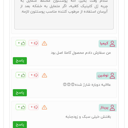
سلام وقت بخیر، اگه پوستتون مختلط متمایل به
چربه ژل کلینیک کافیه، اگر متمایل به خشکه بعد از
آبرسان استفاده از مرطوب کننده مناسب پوستتون لازمه.
۰
۰
کیمیا
من سفارش دادم محصول کاملا اصل بود
پاسخ
۰
۰
نوشین
عااالیه دوباره شارژ شده😍😍😍
پاسخ
۰
۰
پریناز
بافتش خیلی سبک و زودجذبه
پاسخ