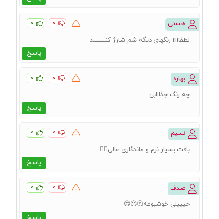
۰
۰
هستی
لطفااااا رنگهای دیگه شم شارژ کنیییید
پاسخ
۰
۰
بهاره
چه رنگ جذااابی
پاسخ
۰
۰
نسیم
بافت بسیار نرم و ماندگاری عالی👌🏻
پاسخ
۰
۰
صدف
خیییلی خوشبوعه🫠🫠😍
پاسخ