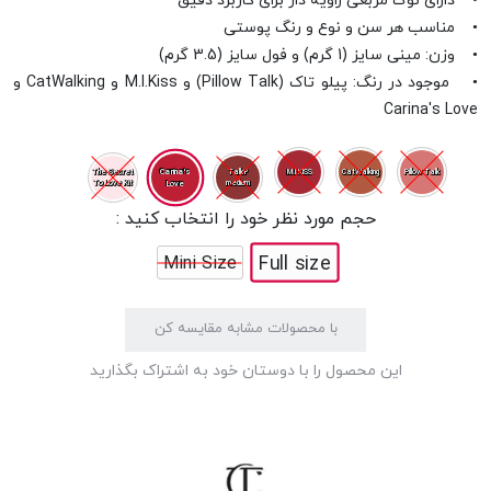
• دارای نوک مربعی زاویه دار برای کاربرد دقیق
• مناسب هر سن و نوع و رنگ پوستی
• وزن: مینی سایز (1 گرم) و فول سایز (3.5 گرم)
• موجود در رنگ: پیلو تاک (Pillow Talk) و M.I.Kiss و CatWalking و
Carina's Love
Carina's
The Secret
Talk2
M.I.KISS
CatWalking
Pillow Talk
To Love Kit
Love
medium
حجم مورد نظر خود را انتخاب کنید :
Full size
Mini Size
با محصولات مشابه مقایسه کن
این محصول را با دوستان خود به اشتراک بگذارید