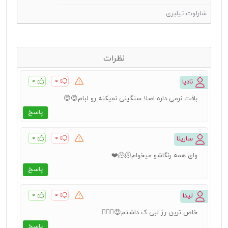
شارلوت تیلبری
نظرات
۰
۰
نادیا
بافت نرمی داره اصلا سنگینی نمیکنه رو لبام😍😍
پاسخ
۰
۰
سارینا
وای همه رنگاشو میخوام🫠🫠❤️
پاسخ
۰
۰
لیدا
خاص ترین رژ لبی ک داشتم😍👌🏻✨️
پاسخ