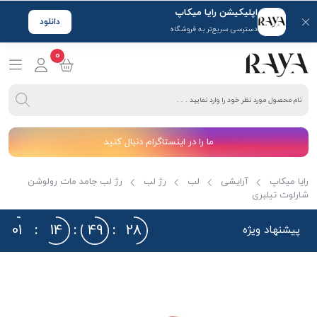
اپلیکیشن رایا میکاپ
دانلود
دسترسی سریع‌تر به فروشگاه
0
ما را در اینستاگرام دنبال کنید
رایا میکاپ
آرایشی
لب
رژ لب
رژ لب جامد مات رولوشن
شارلوت تیلبری
01
:
14
:
49
:
27
پیشنهاد ویژه