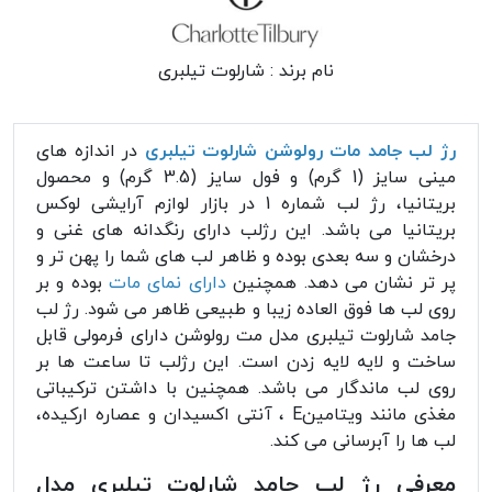
نام برند :
شارلوت تیلبری
رژ لب جامد مات رولوشن شارلوت تیلبری
در اندازه های
مینی سایز (1 گرم) و فول سایز (3.5 گرم) و محصول
بریتانیا، رژ لب شماره 1 در بازار لوازم آرایشی لوکس
بریتانیا می باشد. این رژلب دارای رنگدانه های غنی و
درخشان و سه بعدی بوده و ظاهر لب های شما را پهن تر و
پر تر نشان می دهد. همچنین
دارای نمای مات
بوده و بر
روی لب ها فوق العاده زیبا و طبیعی ظاهر می شود. رژ لب
جامد شارلوت تیلبری مدل مت رولوشن دارای فرمولی قابل
ساخت و لایه لایه زدن است. این رژلب تا ساعت ها بر
روی لب ماندگار می باشد. همچنین با داشتن ترکیباتی
مغذی مانند ویتامینE ، آنتی اکسیدان و عصاره ارکیده،
لب ها را آبرسانی می کند.
معرفی رژ لب جامد شارلوت تیلبری مدل