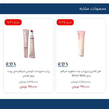
محصولات مشابه
% حراج 45
% حراج 40
کلیر گلاس و برق لب چند منظوره شیگلم
رژ لب مایع مات کوشنی شیگلم مدل پوت
مدل Mirror Move
پیلو کوشن
1,781,000 تومان
1,619,000 تومان
971,000 تومان
971,000 تومان