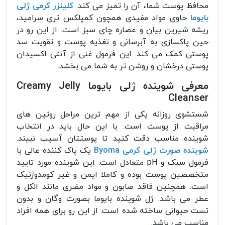
محافظ پوست شما، آن را تمیز می کند.
کلینزر کرمی ژلی
بایوما
حاوی مواد مفیدی همچون کمپلکس تری سرامید،
ریشه شیرین بیان و عصاره چای سبز است. از این رو در
حین پاکسازی به آبرسانی و تغذیه پوست و تقویت سد
پوستی کمک می کند. این فرمول غنی از آنتی اکسیدان
پوستی درخشان و روشن تر به شما می بخشد.
معرفی شوینده ژلی بایوما Creamy Jelly
Cleanser
شستشوی روزانه یکی از مهم ترین مراحل روتین های
مراقبت از پوست است. با این حال باید در انتخاب
شوینده مناسب دقت کنید تا پوستتان آسیب نبیند.
شوینده صورت ژلی کرمی Byoma
یک پاک کننده عالی با
فرمول سبک و pH متعادل است. این شوینده مورد تایید
متخصصین پوست بوده و کاملا ایمن و غیر کومدوژنیک
است. همچنین فاقد صابون و مواد مضری مانند الکل و
عطر می باشد. ژل شوینده بایوما بصورت وگان و بدون
تست حیوانی ساخته شده است. از این رو برای همه افراد
مناسب می باشد.