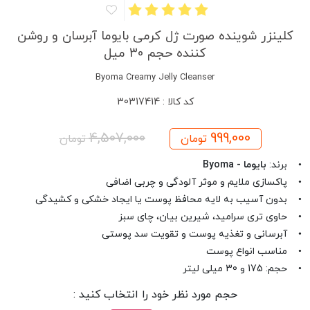
کلینزر شوینده صورت ژل کرمی بایوما آبرسان و روشن
کننده حجم 30 میل
Byoma Creamy Jelly Cleanser
کد کالا : 30317414
4,507,000
999,000
تومان
تومان
• برند:
بایوما - Byoma
• پاکسازی ملایم و موثر آلودگی و چربی اضافی
• بدون آسیب به لایه محافظ پوست یا ایجاد خشکی و کشیدگی
• حاوی تری سرامید، شیرین بیان، چای سبز
• آبرسانی و تغذیه پوست و تقویت سد پوستی
• مناسب انواع پوست
• حجم: 175 و 30 میلی لیتر
حجم مورد نظر خود را انتخاب کنید :