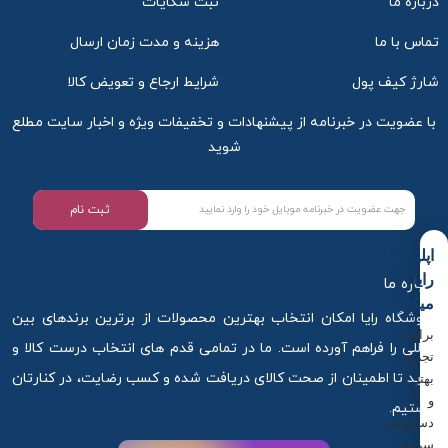
درباره ما
ثبت شکایات
تماس با ما
هزینه و مدت زمان ارسال
شارژ کیف پول
شرایط ارجاع و تعویض کالا
با عضویت در خبرنامه از پیشنهادات و تخفیفات ویژه و اخبار سایت مطلع
شوید
ثبت نام
اپلیکیشن
رایا
درباره ما
میکاپ
فروشگاه رایا امکان انتخاب بهترین محصولات از برترین برندهای بین
برای
المللی را فراهم آورده است. ما در تمامی قدم های انتخاب درست کالا و
تجربه
خرید تا اطمینان از صحت کالای دریافت شده و کسب رضایت، در کنارتان
بهتر
و
هستیم.
دسترسی
سریع‌تر،