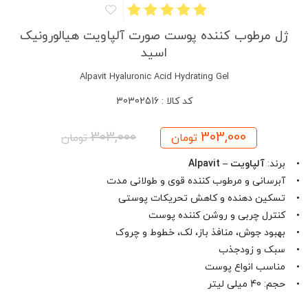
ژل مرطوب کننده پوست صورت آلپاویت هیالورونیک
اسید
Alpavit Hyaluronic Acid Hydrating Gel
کد کالا : 30302516
303,000
303,000
تومان
تومان
• برند:
آلپاویت – Alpavit
• آبرسانی و مرطوب کننده قوی و طولانی مدت
• تسکین دهنده و کاهش تحریکات پوستی
• کنترل چربی و روشن کننده پوست
• بهبود جوش، منافذ باز، لک، خطوط و چروک
• سبک و زودجذب
• مناسب انواع پوست
• حجم: 40 میلی لیتر