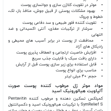
• موثر در تقویت کلاژن سازی و جوانسازی پوست
• بهبود مشکلات پوستی از قبیل جوش، منافذ باز، لک،
خطوط و چروک
• تقویت کننده فلور طبیعی و سد دفاعی پوست
• سرشار از ترکیبات مغذی، آنتی اکسیدانی و ضد
التهابی
• محافظت از پوست در برابر آسیب های محیطی و
رادیکال های آزاد
• افزایش خاصیت ارتجاعی و انعطاف پذیری پوست
• دارای بافت سبک با قابلیت جذب سریع
• قابل استفاده برای زیر سازی پوست قبل از آرایش
• مناسب برای انواع پوست
• حجم: 40 میلی لیتر
مواد موثر ژل مرطوب کننده پوست صورت
آلپاویت هیالورونیک اسید
کمپلکس تسکین دهنده و مرطوب کننده Pentavitin
SymRelief S با ترکیبات هیالورونیک اسید و دکسپانتنول
باعث آبرسانی عمقی و طولانی مدت پوست و جوان سازی